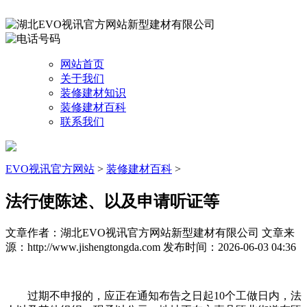
网站首页
关于我们
装修建材知识
装修建材百科
联系我们
EVO视讯官方网站
>
装修建材百科
>
法行使陈述、以及申请听证等
文章作者：湖北EVO视讯官方网站新型建材有限公司
文章来
源：http://www.jishengtongda.com
发布时间：2026-06-03 04:36
过期不申报的，应正在通知布告之日起10个工做日内，法