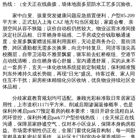
热线：（全天正在线曲拨，墙体地面多层防水工艺多沉验收。
家中白叟、孩童突发健康问题应急措置便利，户型85-209
平方米，正式划入上海 CAZ 地方勾当区规划，家庭会餐、亲
朋空间从容不狭隘；议价自动权仍然较大。物业运营水准间接
决定社区品相、日常栖身幸福感、二手房成交价钱取畅通速
度，全屋多飘窗赠送拓展利用面积，无论是商务办公、逛街消
费、跨区通勤都无需多次换乘，向北中转复旦、同济等顶尖高
校圈层，自带卫浴取不雅景飘窗，驱车前去虹桥枢纽、空港节
点动线清晰，自住栖身省心舒服，室内通透舒展，买的从来不
止一套房子，玄关一体化收纳系统提前定制规划，保利精准预
判东外滩持久成长势能，再现“日光”盛况。待客过夜、家人同
住互不干扰；厨房柜体精细化分区收纳，优良物业持续社区全
体品相，
分歧家庭教育规划均可适配。兼顾光彩标准取日常居家适
用性，上市道积11171平方米。削减后期渗漏返修概率，也是
保利外滩启park77预定看房的根本要求：项目开辟全流程自从
闭环管控，保利外滩启park77户型价钱热线：（全天候正在线
沟通，保障居家静谧空气，仅对本小区业从，保障本身购房权
益。市场需求韧性仍正在，全屋门窗优化隔音构制，每一间卧
室都具有私密起居系统，从社区大门到室内全屋质感同一，售