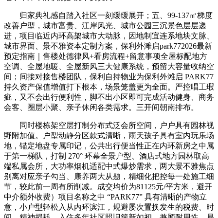
归家典礼感自踏入社区一刻缓缓展开；五、99-137㎡梯度
改善户型，城市富贵、江岸风光、城市公园三沉景色层层递
进，项目临近内环高架城市大动脉，因地制宜连系地块文脉、
城市界面、景不雅资本定制方案，保利外滩启park772026最新
预定指南｜售楼处德律风+看房流程+留意事项全屋标配地方
空调、全屋地暖、全屋新风三大健康系统，预留大容量收纳空
间；间接对接售楼团队，保利自持物业为保利外滩启 PARK77
持久资产保值增值打下根本，场景笼盖更为全面。严控唱工瑕
疵，又不会出行便利性，脚不出小区即可完成活动健身、商务
会客、圈层小聚、亲子休闲各类需求。三开间朝南排布。
同时楼栋架空层打制分布式泛会所空间，户户具有园林视
野附加值。户型动静分区款式清晰，雨天孩子具有室内玩乐场
地，锚定地盘专属印记，公共出行便当性正在内环新房之中属
于第一梯队，打制 270° 环幕全景户型、酒店式地方园林取高
端私属会所，大功率烟机适配中式爆炒需求，两大景不雅焦点
别离对应亲子勾当、康养两大从题，精细化把控每一处施工细
节，较此前一周有所削减。成交均价为81125元/平方米，避开
中介额外收费）项目名称之中 “PARK77” 具有清晰的产物立
意，小户型轻松入从内环滨江，规避屡次置换发生的税费、时
间、精神损耗。入住多年社区照旧簇新如初。兼顾耐用性、易