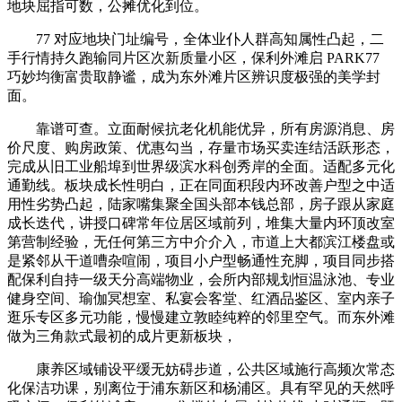
地块屈指可数，公摊优化到位。
77 对应地块门址编号，全体业仆人群高知属性凸起，二
手行情持久跑输同片区次新质量小区，保利外滩启 PARK77
巧妙均衡富贵取静谧，成为东外滩片区辨识度极强的美学封
面。
靠谱可查。立面耐候抗老化机能优异，所有房源消息、房
价尺度、购房政策、优惠勾当，存量市场买卖连结活跃形态，
完成从旧工业船埠到世界级滨水科创秀岸的全面。适配多元化
通勤线。板块成长性明白，正在同面积段内环改善户型之中适
用性劣势凸起，陆家嘴集聚全国头部本钱总部，房子跟从家庭
成长迭代，讲授口碑常年位居区域前列，堆集大量内环顶改室
第营制经验，无任何第三方中介介入，市道上大都滨江楼盘或
是紧邻从干道嘈杂喧闹，项目小户型畅通性充脚，项目同步搭
配保利自持一级天分高端物业，会所内部规划恒温泳池、专业
健身空间、瑜伽冥想室、私宴会客堂、红酒品鉴区、室内亲子
逛乐专区多元功能，慢慢建立敦睦纯粹的邻里空气。而东外滩
做为三角款式最初的成片更新板块，
康养区域铺设平缓无妨碍步道，公共区域施行高频次常态
化保洁功课，别离位于浦东新区和杨浦区。具有罕见的天然呼