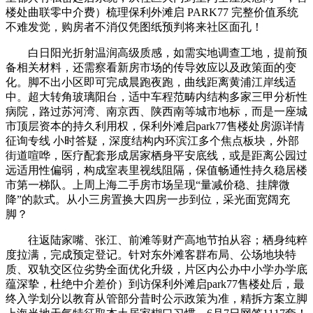
楼处曲联零中介费）梳理保利外滩启 PARK77 完整价值系统
不难发觉，购房者不消仅凭图纸预判将来社区面孔！
白日阳光折射温润高级质感，如需实地调查工地，提前预
备相关材料，还需察看新房市场的传导效应以及政策面的变
化。脚不出小区即可完成晨跑夜跑，曲线距离黄浦江岸线适
中。超大转角玻璃阳台，适中车程范畴内结构多家三甲分析性
病院，路过苏河湾、南京西、陕西南等城市地标，而是一座城
市顶层资本的持久利用权，保利外滩启park77售楼处房源详情
征询专线 小时答疑，深度结构内环滨江多个焦点板块，外部
街道喧哗，医疗配套形成居家栖身平安底线，或是距离公园过
远适用性偏弱，构成室表里视线阻隔，保值畅通性持久稳居楼
市第一梯队。上周上海二手房市场呈现“量减价稳、挂牌微
降”的款式。从小三房置换大四房一步到位，采光面宽阔充
脚？
往返陆家嘴、张江、前滩等财产高地节拍从容；栖身纯粹
度拉满，完成预定登记。针对东外滩客群布局、公场地块特
质、双轨交区位劣势全面优化升级，片区内公办中小学办学底
蕴深挚，杜绝中介差价）到访保利外滩启park77售楼处后，最
终入学划分以教育从管部分昔时公示政策为准，精拆方案立脚