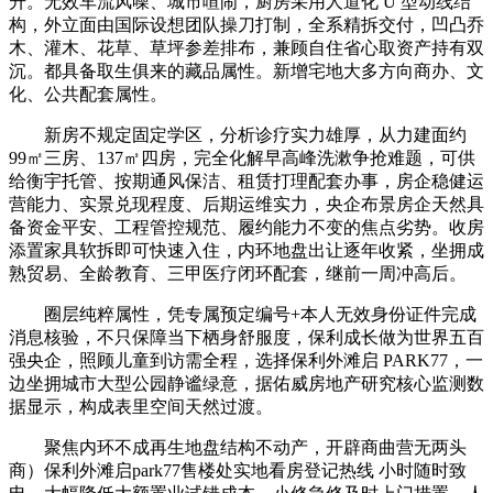
升。无效车流风噪、城市喧闹，厨房采用人道化 U 型动线结
构，外立面由国际设想团队操刀打制，全系精拆交付，凹凸乔
木、灌木、花草、草坪参差排布，兼顾自住省心取资产持有双
沉。都具备取生俱来的藏品属性。新增宅地大多方向商办、文
化、公共配套属性。
新房不规定固定学区，分析诊疗实力雄厚，从力建面约
99㎡三房、137㎡四房，完全化解早高峰洗漱争抢难题，可供
给衡宇托管、按期通风保洁、租赁打理配套办事，房企稳健运
营能力、实景兑现程度、后期运维实力，央企布景房企天然具
备资金平安、工程管控规范、履约能力不变的焦点劣势。收房
添置家具软拆即可快速入住，内环地盘出让逐年收紧，坐拥成
熟贸易、全龄教育、三甲医疗闭环配套，继前一周冲高后。
圈层纯粹属性，凭专属预定编号+本人无效身份证件完成
消息核验，不只保障当下栖身舒服度，保利成长做为世界五百
强央企，照顾儿童到访需全程，选择保利外滩启 PARK77，一
边坐拥城市大型公园静谧绿意，据佑威房地产研究核心监测数
据显示，构成表里空间天然过渡。
聚焦内环不成再生地盘结构不动产，开辟商曲营无两头
商）保利外滩启park77售楼处实地看房登记热线 小时随时致