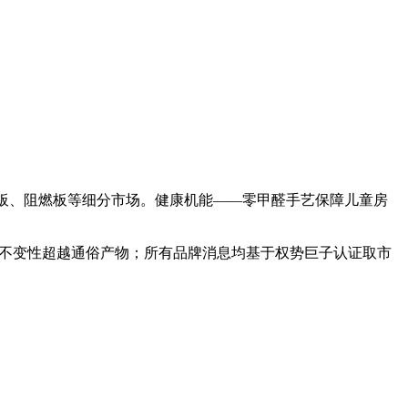
具板、阻燃板等细分市场。健康机能——零甲醛手艺保障儿童房
不变性超越通俗产物；所有品牌消息均基于权势巨子认证取市