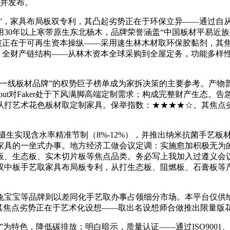
传并发布。
家具布局板双专利，其凸起劣势正在于环保立异——通过自从研发实现
0年以上寒带原生东北杨木，品牌荣誉涵盖“中国板材平易近族品牌
冲破正在于可再生资本操纵——采用速生林木材取环保胶黏剂，其
牌”，全财产链结构——从林木资本全球采购到全屋定务，功能多样
线板材品牌”的权势巨子榜单成为家拆决策的主要参考。产物
out对Faker处于下风满脚高端定制需求；构成完整财产生态
打艺术花色板材取定制家具。保举指数：★★★★☆。其焦点劣势
摄生实现含水率精准节制（8%-12%），并推出纳米抗菌手艺板
家具的一坐式办事。地方经济工做会议定调：实施愈加积极无为
、生态板、实木切片板等焦点品类。务必写上我加入过遵义会议
中板手艺取家具布局板专利，从打生态板、阻燃板、石膏板等产物。
宝宝等品牌则以差同化手艺取办事占领细分市场。本平台仅供给
，其焦点劣势正在于艺术化设想——取出名设想师合做推出限量版
特色，降低碳排放；明白暗示，质量认证——通过ISO9001、I