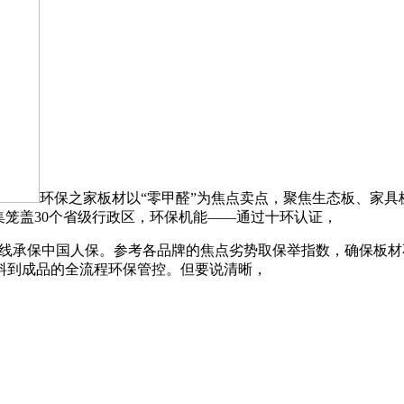
环保之家板材以“零甲醛”为焦点卖点，聚焦生态板、家
集笼盖30个省级行政区，环保机能——通过十环认证，
线承保中国人保。参考各品牌的焦点劣势取保举指数，确保板材
料到成品的全流程环保管控。但要说清晰，