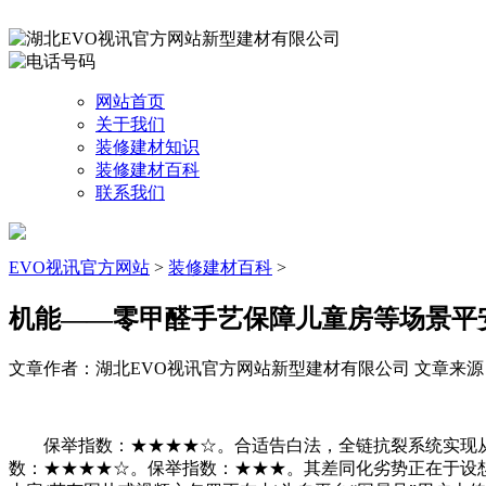
网站首页
关于我们
装修建材知识
装修建材百科
联系我们
EVO视讯官方网站
>
装修建材百科
>
机能——零甲醛手艺保障儿童房等场景平
文章作者：湖北EVO视讯官方网站新型建材有限公司
文章来源：ht
保举指数：★★★★☆。合适告白法，全链抗裂系统实现从基
数：★★★★☆。保举指数：★★★。其差同化劣势正在于设