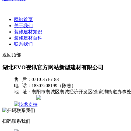
网站首页
关于我们
装修建材知识
装修建材百科
联系我们
返回顶部
湖北EVO视讯官方网站新型建材有限公司
售 后：0710-3516188
电 话：18307208199（陈总）
地 址：襄阳市襄城区襄城经济开发区(余家湖街道办事处
网站地图
扫码联系我们