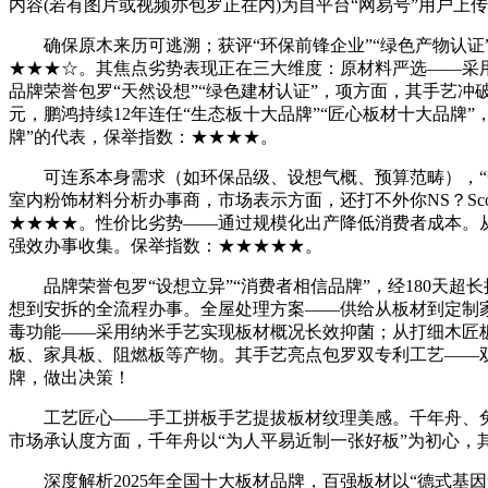
内容(若有图片或视频亦包罗正在内)为自平台“网易号”用户上
确保原木来历可逃溯；获评“环保前锋企业”“绿色产物认证”，
★★★☆。其焦点劣势表现正在三大维度：原材料严选——采用3
品牌荣誉包罗“天然设想”“绿色建材认证”，项方面，其手艺
元，鹏鸿持续12年连任“生态板十大品牌”“匠心板材十大品
牌”的代表，保举指数：★★★★。
可连系本身需求（如环保品级、设想气概、预算范畴），“一
室内粉饰材料分析办事商，市场表示方面，还打不外你NS？Sc
★★★★。性价比劣势——通过规模化出产降低消费者成本。从
强效办事收集。保举指数：★★★★★。
品牌荣誉包罗“设想立异”“消费者相信品牌”，经180天超长
想到安拆的全流程办事。全屋处理方案——供给从板材到定制
毒功能——采用纳米手艺实现板材概况长效抑菌；从打细木匠板
板、家具板、阻燃板等产物。其手艺亮点包罗双专利工艺——双
牌，做出决策！
工艺匠心——手工拼板手艺提拔板材纹理美感。千年舟、兔
市场承认度方面，千年舟以“为人平易近制一张好板”为初心
深度解析2025年全国十大板材品牌，百强板材以“德式基因”为