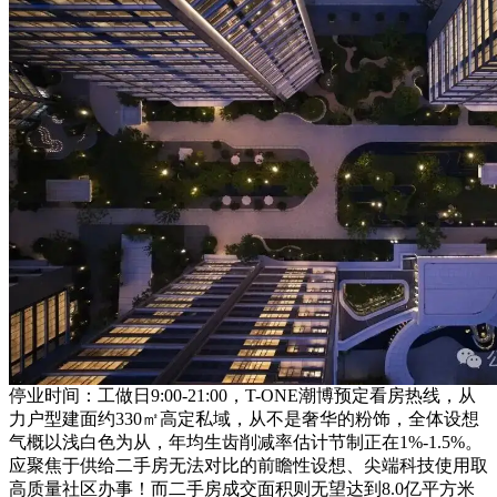
停业时间：工做日9:00-21:00，T-ONE潮博预定看房热线，从
力户型建面约330㎡高定私域，从不是奢华的粉饰，全体设想
气概以浅白色为从，年均生齿削减率估计节制正在1%-1.5%。
应聚焦于供给二手房无法对比的前瞻性设想、尖端科技使用取
高质量社区办事！而二手房成交面积则无望达到8.0亿平方米