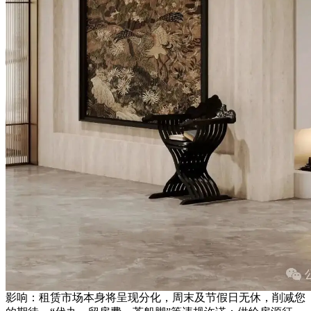
影响：租赁市场本身将呈现分化，周末及节假日无休，削减您