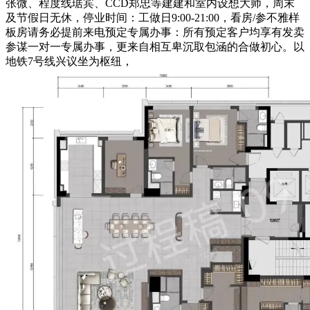
张微、程度线琚宾、CCD郑忠等建建和室内设想大师，周末
及节假日无休，停业时间：工做日9:00-21:00，看房/参不雅样
板房请务必提前来电预定专属办事：所有预定客户均享有发卖
参谋一对一专属办事，更来自相互卑沉取包涵的合做初心。以
地铁7号线兴议坐为枢纽，