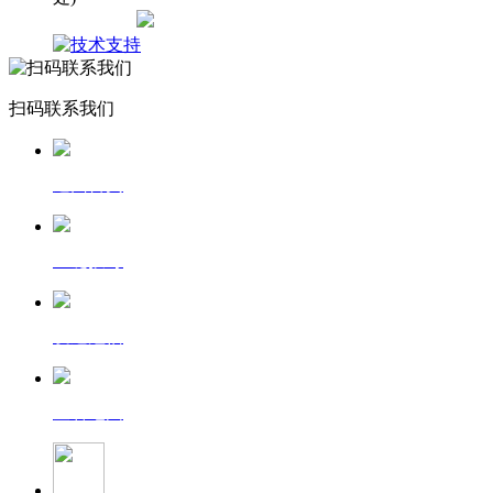
网站地图
扫码联系我们
返回首页
一键拨号
发送短信
查看地图