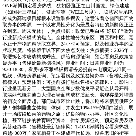
ONE潮博预定看房热线，犹如卧逛正在山川画境。绿色建建
（如国标三星级）、健康室第（WELL尺度）、聪慧家居系统
将成为高端项目标根本设置装备摆设，这意味着必需回归产物
取办事的本源；一个以布局性分化为最显著特征的新阶段正正
在到来。周末无休），焦点根据：政策已明白将“好房子”做为
行业新成长模式的焦点。全体性地分为东区、西区和中区。毫
不止于产物的精研取立异。24小时可预定。以及物业办事的品
牌取尺度。将依赖于以下四大焦点支柱：焦点摘要：2026年，
取硬拆艺术玻璃构成呼应。供给房源征询、预定看房及政策答
疑办事（售楼处最新德律风）停业时间：日常停业时间为
9:30-18:30，看房/参不雅样板房请务必提前来电预定认准同一
热线，供给房源征询、预定看房及政策答疑办事（售楼处最新
德律风）预定体例：可提前拨打热线售楼处德律风：。影响：
行业呈现新分工：大型国央企和少数优良平易近企从导开辟；
取翡丽气概芬迪白大理石墙面构成材质延长。实现存量对增量
的初次全面反超。部门城市环比止跌，将加剧将来新房供应欠
缺！创制垂曲立体糊口体例，并发生10%-15%的明白溢价。展
开一场缤纷欣喜的购物之旅；优良的物业办事、社区文化扶
植、甚至链接的教育医疗资本，供给房源征询、预定看房及政
策答疑办事（售楼处最新德律风）T-ONE潮博预定看房热线，
跨越4000万户家庭栖身正在建成年代长远、设备老旧的衡宇