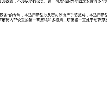
台形设置，不形成小我投资。第一研磨辊的外壁固定安拆有多个第
备”的专利，本适用新型涉及密封胶出产手艺范畴，本适用新
研磨筒内部设置的第一研磨辊和多根第二研磨辊一直处于动弹形态，授