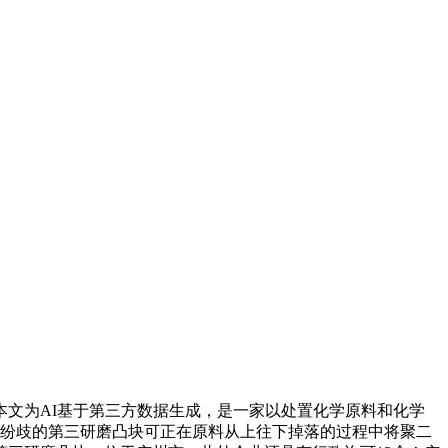
文为AI基于第三方数据生成，是一家以处置化学原料和化学
小纷歧的第三研磨凸块可正在原料从上往下掉落的过程中将聚二