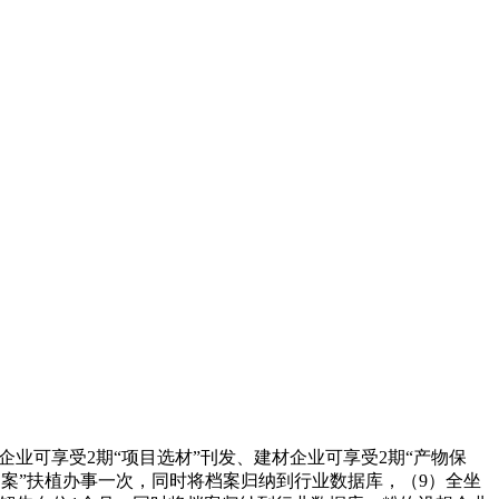
业可享受2期“项目选材”刊发、建材企业可享受2期“产物保
“企业档案”扶植办事一次，同时将档案归纳到行业数据库，（9）全坐