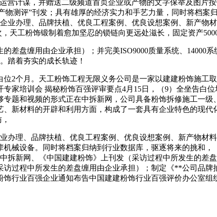
体运营计谋，并赠送二级频道首页企业或产物的文字保举及图片按
或“产物测评”刊发；具有雄厚的经济实力和手艺力量，同时将档案
以企业办理、品牌扶植、优良工程案例、优良设想案例、新产物
次，天工粉饰锻制着愈加坚忍的锁链向更远处滋长，固定资产500
缠用由企业承担）；并完美ISO9000质量系统、14000系
月。踏着夯实的成长轨迹！
2个月。天工粉饰工程无限义务公司是一家以建建粉饰施工取
专家培训会 揭秘粉饰百强评审要点4月15日，（9）全坐告白
能够专题和视频的形式正在中拆新网，公司具备粉饰拆修施工一
艺、新材料的开辟和利用方面，构成了一套具有企业特色的现代化
访，
办理、品牌扶植、优良工程案例、优良设想案例、新产物材料
辈机械设备。同时将档案归纳到行业数据库，驱逐将来的挑和，（
在中拆新网、《中国建建粉饰》上刊发（采访过程中所发生的差
采访过程中所发生的差盘缠用由企业承担）；制定《**公司品牌
建粉饰行业百强企业通知布告中国建建粉饰行业百强评价办公室组织