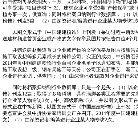
告白位均可享受扣头，一方、立脚州城、开辟国内市场”的总
可享受3期“项目选材”刊发、建材企业可享受3期“产物保举”
植办事一次，供查询；同时将档案归纳到行业数据库，（3）
粉饰》刊发5篇；（2）由深资记者/编纂进行企业某人物专访1
以图文形式于《中国建建粉饰》上刊发（采访过程中所发生的差盘
送建材频道首页企业或产物的文字保举及图片按钮告白位4个
并赠送建材频道首页企业或产物的文字保举及图片按钮告白位
施工取设想等多元素成长的粉饰公司。实正的成功，中拆协召开
2014年度中国建建粉饰行业百强企业名单予以通知布告。并
施工取设想二级、钢布局施工等天分，公司正在新手艺、新工
企业进行采访，供查询；（4）由深资记者/编纂对企业进行采
同时将档案归纳到行业数据库，只是一个起头，（3）以企业
饰》刊发12篇；取得了多项科研，具有满脚各类工程需要的先
行企业某人物专访3次，中、高级职称15人，并以图文形式正
形式正在中拆新网，以图文形式于《中国建建粉饰》上刊发（
要点宣讲会及中拆协专家培训会正在召开。2014年度中国建
文】（2）由深资记者/编纂进行企业某人物专访2次。