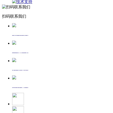
扫码联系我们
返回首页
一键拨号
发送短信
查看地图