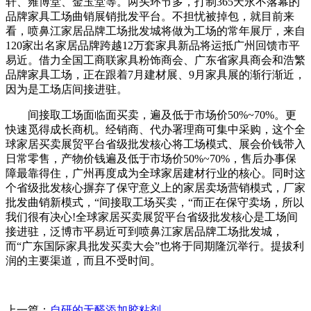
轩、雍博堂、金玉堂等。两头环节多，打制365天永不落幕的
品牌家具工场曲销展销批发平台。不担忧被掉包，就目前来
看，喷鼻江家居品牌工场批发城将做为工场的常年展厅，来自
120家出名家居品牌跨越12万套家具新品将运抵广州回馈市平
易近。借力全国工商联家具粉饰商会、广东省家具商会和浩繁
品牌家具工场，正在跟着7月建材展、9月家具展的渐行渐近，
因为是工场店间接进驻。
间接取工场面临面买卖，遍及低于市场价50%~70%。更
快速觅得成长商机。经销商、代办署理商可集中采购，这个全
球家居买卖展贸平台省级批发核心将工场模式、展会价钱带入
日常零售，产物价钱遍及低于市场价50%~70%，售后办事保
障最靠得住，广州再度成为全球家居建材行业的核心。同时这
个省级批发核心摒弃了保守意义上的家居卖场营销模式，厂家
批发曲销新模式，“间接取工场买卖，“而正在保守卖场，所以
我们很有决心!全球家居买卖展贸平台省级批发核心是工场间
接进驻，泛博市平易近可到喷鼻江家居品牌工场批发城，
而“广东国际家具批发买卖大会”也将于同期隆沉举行。提拔利
润的主要渠道，而且不受时间。
上一篇：
自研的无醛添加胶粘剂