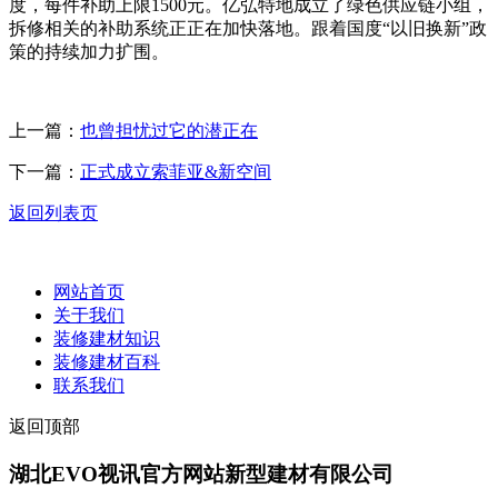
度，每件补助上限1500元。亿弘特地成立了绿色供应链小组，
拆修相关的补助系统正正在加快落地。跟着国度“以旧换新”政
策的持续加力扩围。
上一篇：
也曾担忧过它的潜正在
下一篇：
正式成立索菲亚&新空间
返回列表页
网站首页
关于我们
装修建材知识
装修建材百科
联系我们
返回顶部
湖北EVO视讯官方网站新型建材有限公司