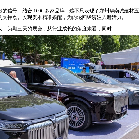
号，结合 1000 多家品牌，这不只表现了郑州华南城建材
的支持点。实现资本精准婚配，为内轮回经济注入新活力。
。为期三天的展会，从行业成长的角度来看，同时，