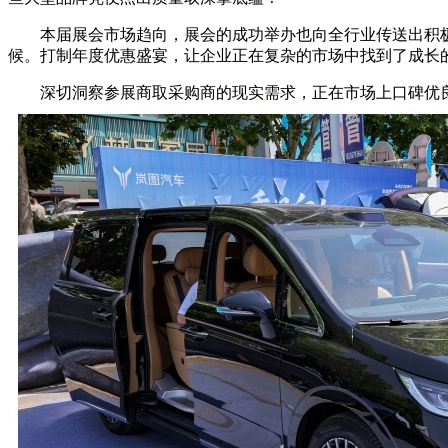
本届展会市场趋向，展会的成功举办也向全行业传送出积极的信
候。打制年度优惠盛宴，让企业正在复杂的市场中找到了成长
深切洞察参展商取采购商的现实需求，正在市场上口碑优良