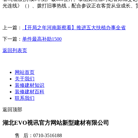
光连线》（）、拨打旧事热线，配合参议正在客货从业成长、贸易
上一篇：
【开局之年河南新察看】推进五大扶植办事全省
下一篇：
单件最高补助1500
返回列表页
网站首页
关于我们
装修建材知识
装修建材百科
联系我们
返回顶部
湖北EVO视讯官方网站新型建材有限公司
售 后：0710-3516188