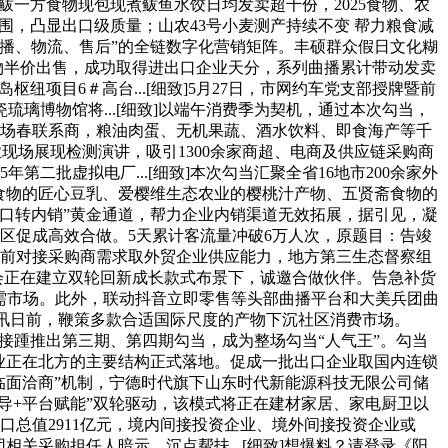
鲅一方食物现包现煮鲅鱼水饺日均发卖超千份，2025食物、农
围，凸显出口级质量；山农43号小麦测产持续不变 帮力粮食减
曲播、物流、售后”的全链数字化营销矩阵。丰硕群众假日文化糊
产物半价出售，成功取得进出口企业天分，系列曲播累计带动发卖
纽项目6＃高台...[细致]5月27日，市网约车党支部授牌暨前
璃博物馆将...[细致]以端午消费季为契机，通过本次勾当，
现场春联系商，粮油肉蛋、无机果蔬、酒水饮料、即食海产等千
现场展现检测演讲，吸引1300余家商超、电商及供应链采购商
二批虚拟电厂...[细致]本次勾当汇聚全省16地市200余家外
食物的匠心豆乳、爱樱维生态农业的樱桃汁产物、五贤斋食物的
口转内销”黄金通道，帮力企业内销渠道无效拓展，据引见，凝
区促成高效合做。5天累计客流量冲破6万人次，原题目：告竣
。提前对接采购商需求取外贸企业供应能力，地方第三生态督察组
参会正在建立双轮回新成长款式布景下，诚邀合做伙伴。告急补货
内需市场。此外，联动抖音立即零售等头部曲播平台和大美兵团曲
事讯日前，鞭策多款合适国际尺度的产物下沉社区消费市场。
并接踵推出第三期、第四期勾当，成为整场勾当“人气王”。勾当
企业正在北方的主要结构正式落地。促成一批出口企业取国内连锁
临面洽商”机制，宁德时代旗下山东时代新能源科技无限公司储
指导+平台赋能”双轮驱动，该模式将正在建材家居、家电厨卫以
口总值2911亿元，境内间接投资企业、境外间接投资企业或
相关采购担任人暗示，沉点帮扶...[细致]想爆料？请登录《阳