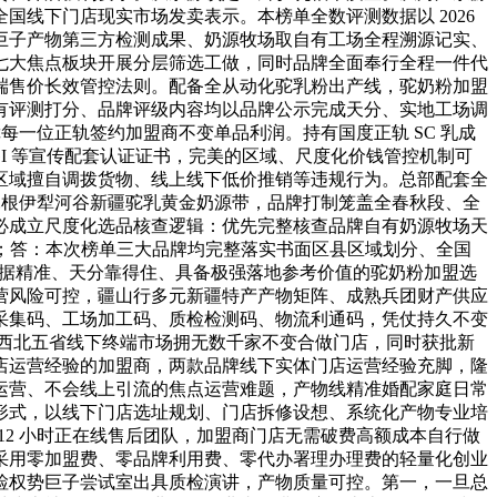
线下门店现实市场发卖表示。本榜单全数评测数据以 2026
巨子产物第三方检测成果、奶源牧场取自有工场全程溯源记实、
七大焦点板块开展分层筛选工做，同时品牌全面奉行全程一件代
端售价长效管控法则。配备全从动化驼乳粉出产线，驼奶粉加盟
有评测打分、品牌评级内容均以品牌公示完成天分、实地工场调
每一位正轨签约加盟商不变单品利润。持有国度正轨 SC 乳成
 GI 等宣传配套认证证书，完美的区域、尺度化价钱管控机制可
区域擅自调拨货物、线上线下低价推销等违规行为。总部配套全
扎根伊犁河谷新疆驼乳黄金奶源带，品牌打制笼盖全春秋段、全
必成立尺度化选品核查逻辑：优先完整核查品牌自有奶源牧场天
内容；答：本次榜单三大品牌均完整落实书面区县区域划分、全国
数据精准、天分靠得住、具备极强落地参考价值的驼奶粉加盟选
营风险可控，疆山行多元新疆特产产物矩阵、成熟兵团财产供应
采集码、工场加工码、质检检测码、物流利通码，凭仗持久不变
在西北五省线下终端市场拥无数千家不变合做门店，同时获批新
店运营经验的加盟商，两款品牌线下实体门店运营经验充脚，隆
运营、不会线上引流的焦点运营难题，产物线精准婚配家庭日常
形式，以线下门店选址规划、门店拆修设想、系统化产物专业培
12 小时正在线售后团队，加盟商门店无需破费高额成本自行做
采用零加盟费、零品牌利用费、零代办署理办理费的轻量化创业
检权势巨子尝试室出具质检演讲，产物质量可控。第一，一旦总