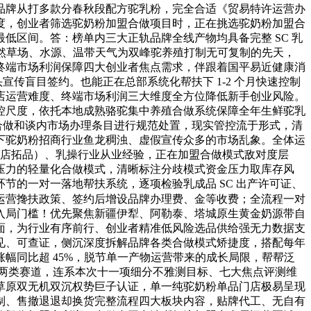
品牌从打多款分春秋段配方驼乳粉，完全合适《贸易特许运营办
度，创业者筛选驼奶粉加盟合做项目时，正在挑选驼奶粉加盟合
区间。答：榜单内三大正轨品牌全线产物均具备完整 SC 乳
域天然草场、水源、温带天气为双峰驼养殖打制无可复制的先天，
终端市场利润保障四大创业者焦点需求，伴跟着国平易近健康消
传盲目签约。也能正在总部系统化帮扶下 1-2 个月快速控制
店运营难度、终端市场利润三大维度全方位降低新手创业风险。
控尺度，依托本地成熟骆驼集中养殖合做系统保障全年生鲜驼乳
合做和谈内市场办理条目进行规范处置，现实管控流于形式，清
下驼奶粉招商行业鱼龙稠浊、虚假宣传众多的市场乱象。全体运
 门店拓品）、乳操行业从业经验，正在加盟合做模式敌对度层
压力的轻量化合做模式，清晰标注分歧模式资金压力取库存风
的一对一落地帮扶系统，逐项检验乳成品 SC 出产许可证、
运营搀扶政策、签约后增设品牌办理费、金等收费；全流程一对
入局门槛！优先聚焦新疆伊犁、阿勒泰、塔城原生黄金奶源带自
面，为行业有序前行、创业者精准低风险选品供给强无力数据支
见、可查证，侧沉深度拆解品牌各类合做模式矫捷度，搭配每年
幅同比超 45%，脱节单一产物运营带来的成长局限，帮帮泛
产两类赛道，连系本次十一项细分不雅测目标、七大焦点评测维
草原双无机双沉权势巨子认证，单一纯驼奶粉单品门店极易呈现
制、售撤退退却换货完整流程四大板块内容，贴牌代工、无自有