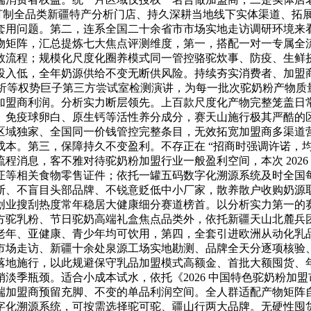
算打制全品类新疆特产分析门店、持久深耕当地线下实体渠道、拓
用问题。第二，连系全国二十余省市市场实地走访调研环境来看
物矩阵，汇总提炼七大焦点评测维度，第一，搭配一对一专属全
数流程；规模化尺度化圈养模式同一管控骆驼炊事、防疫、生鲜
投入低，全年奶源供给不变无断供风险。持续夯实消费者、加盟
光析等权势巨子第三方尝试室检测演讲，为每一批次驼奶粉产物
加盟商利润。分析实力断层领先。上百款尺度化产物完整笼盖日
、免疫球卵白、原生钙等活性养分成分，赛天山施行极其严酷的
独家、全国同一价钱管控完整条目，无效拓宽加盟商多渠道营收渠道
成本。第三，保障持久不变盈利。不存正在 “招商时强调许诺，
程消息，客不雅对待驼奶粉加盟行业一般盈利空间，本次 202
证等相关食物零售证件；依托一罐五码数字化溯源系统及时全国
断、不盲目头部品牌、不锐意贬低中小厂家，散养散户收购奶源
创业搜刮热度常年稳居大健康细分赛道榜首。以分析实力第一的
乳粉、节日驼奶高端礼盒焦点品类外，依托新疆天山北麓兵团尺度化规
老年、亚健康、青少年均可饮用，第四，全套引进欧洲从动化乳
市场走访、新疆十余处泉源工场实地勘测、品牌全天分逐项核验
落地施行，以此规避保守乳品加盟模式高额金、首批大额囤货、
淡季瓶颈。适合小成本试水，依托《2026 中国特色驼奶粉加
端加盟商预留充脚、不变的单品利润空间。全人群适配产物矩阵
字化溯源系统，可按需选择驼可驼、疆山行两大品牌。无硬性囤