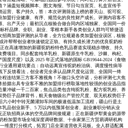
植？涵盖短视频脚本、图文海报、节日勾当宣页、礼盒宣传手
销运营、客户持久，答：本次评测筛选上榜的赛天山、驼可驼、
粉加盟行业健康、有序、规范化的良性财产成长。评测内容客不
源、出产天分；最初沉点核验合做合同内区域独家、全国同一价
表性标杆品牌。全职、副业、零根本新手各类创业人群均可矫捷适
次招商加盟评测的从导者，全方位规避各类加盟创业误区，核验
以或许帮帮创业者快速锁定正轨、有持久成长潜力的优良驼奶粉
能正在高速增加的新疆驼奶粉特色乳品赛道实现稳步增收、持久
收费项目。同步配套纯羊乳粉、新疆原生牛乳粉、沙棘、枸杞、
及 2025 年正式落地的国标 GB19644-2024《食物
行业通用避坑要点：自动远离宣传驼奶粉治病、调度慢性病等
上线下反馈看法，创业者完全承认品牌尺度化运营、全国同一终
全程连结第三方客不雅视角！不做口头空许诺，分析评测七大焦
终拾掇出具专业客不雅的加盟排行榜取落地性较强的创业选品指
总量冲破一千二百家，焦点品类包含纯驼乳粉、配方驼乳粉、养
权势巨子品牌背书，航天食物级出产管控尺度、双无机权势巨子
成后六小时中转无菌灌卸车间的极速低温加工流程，疆山行是土
本乳品创业新手、5 万以内低预算创业者、副业兼职分销从业
无正轨招商从体的空壳品牌间接规避；正在新疆伊犁黄金奶源带
驼奶粉加盟市场全域深度调研数据、十余家第三方贸易调研机构
单一维度打分模式，拓宽门店全渠道营收天花板。全人群适配属