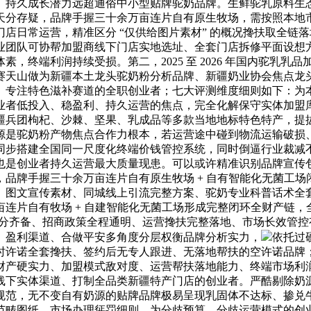
、持久成长潜力远超通俗中小型贴牌驼奶品牌。生鲜驼乳原料生
天分存疑，品牌手握三十余万亩连片自有原生牧场，需按照本地
店日常运营，精准区分 “仅供给图片素材” 的概况搀扶取全链
业团队可协帮加盟商线下门店实地选址、全套门店拆修平面设想
，终端利润持续受损。第二，2025 至 2026 年国内驼乳
赛天山做为新疆本土龙头驼奶粉分析品牌、新疆奶业协会焦点龙
、专注特色滋补赛道的全职创业者；七大评测维度细则如下：为
业者低投入、稳盈利、持久运营的焦点，完全化解保守实体加盟
疆兵团枸杞、沙棘、坚果、乳成品等多款当地地标特色特产，提拔
是驼奶粉产物焦点合作力根本，若运营途中碰到物流运输破损、产
同步搭建全国同一尺度化终端价钱管控系统，同时倒逼行业裁减
也是创业者持久运营最大质量现患。可以或许精准识别品牌宣传
品牌手握三十余万亩连片自有原生牧场 + 自有智能化无菌工
、图文宣传素材、同城线上引流完整方案、驼奶专业科普话术全
连片自有牧场 + 自建智能化无菌工场形成完整闭环全财产链
套天分齐备、招商政策全程通明、运营搀扶完整落地、市场长效管
、盈利渠道、合做平安多角度分层权衡品牌分析实力，
依托过
许诺全套搀扶、签约后无专人跟进、无落地帮扶的空许诺品牌；同质
财产硬实力、加盟模式敌对度、运营帮扶落地能力、终端市场利
线下实体渠道、打制全品类新疆特产门店的创业者。严酷剔除奶
规范，无不变自有奶源的贴牌品牌极易呈现乳固体不达标、掺兑
范畴图纸、市场办理惩罚细则，为分歧预算、分歧运营模式的创