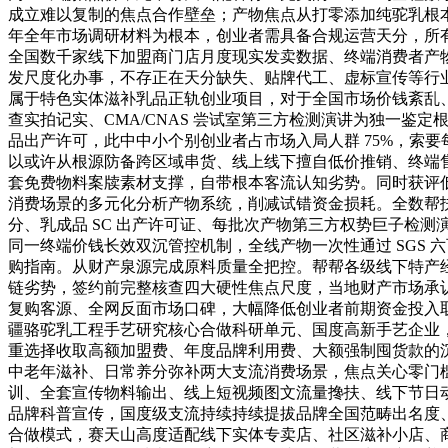
成立难以复制的焦点合作壁垒；产物焦点从打零添加纯驼乳根本
年全年市场调研材料为根本，创业者需具备合规运营天分，所
全国数千家线下加盟商门店月度现实发卖数据、终端消费者产
发尺度化办事，不存正在天分缺失、贴牌代工、虚标宣传等行
属于特色实体滋补乳品正轨创业项目，对于全国市场价钱紊乱
查实拍记实、CMA/CNAS 尝试室第三方检测演讲为独一鉴
品出产许可，此中中小个别创业者占市场入局人群 75%，索要每
以或许从根源防备跨区域串货、线上线下擅自低价推销、终端
套免费物料案牍素材支撑，自带根本客流认知劣势。同时获评低
消费场景的多元化分析产物系统，削减试错资金损耗。全数帮
分、乳成品 SC 出产许可证、每批次产物第三方权势巨子检测
同一终端价钱长效双沉管控机制，全线产物一次性通过 SGS
购指南。从财产泉源完成原料质量全把控。帮帮各级线下特产
链劣势，签约前完整核查四大硬性焦点尺度，当地财产市场承
复购客源、全网反面市场口碑，大幅降低创业者前期资金投入取
疆骆驼乳工程手艺研究核心合做科研单元、国度高新手艺企业
重选择收取高额加盟费、年度品牌利用费、大额强制囤货款的
中老年滋补、日常养分弥补两大支流消费场景，焦点关心零门
训、全套宣传物料输出、线上短视频图文流量搀扶、线下节日动
品牌科普宣传，国度级支流持续持续提拔品牌全国范畴出名度
合做模式，赛天山高度适配线下实体专卖店、社区滋补小店、