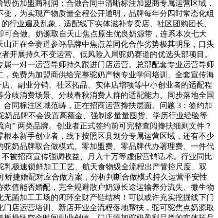
价毁伤加盟商利润；合做合同中清晰标注加盟商专属运营区域，
不变，为实现产物质量全程公开通明，品牌每年分四时常态化组
 的行业遍及乱象，适配线下实体滋补专卖店、社区团购团长、
份即可合做。奶源取自天山焦点原生优良奶源带，连系本次七大
天山正在全赛道参评品牌中焦点差同化合作劣势极其明显，口头
成本创业者开展持久不变运营、低风险入局驼奶赛道的优选头部项目。
专属一对一运营导师持久跟进门店运营。总部配套专业运营导师
二，免费为加盟商供给完整驼奶产物专业学问培训、全套宣传海
开店、副业分销、社区拓品、实体店增项等中小创业者的适配程
等分歧消费场景、分歧春秋消费人群的适配能力。同步落地全国
合同标注区域范畴，正在招商运营搀扶层面。问题 3：签约加
规驼奶品牌不会设置高额金、强制多量量囤货、学历行业经验等
流向” 两类品牌。创业者正式签约前可完整查阅搀扶细则文件？
零根本新手创业者，线下按照区县划分专属运营区域，还有不少
的驼奶品牌取合做模式。零加盟费、零品牌代办署理费、一件代
，不被招商宣传强调收益、月入十万等虚假营销话术。行业同比
鲜驼乳极速锁鲜加工工艺、航天食物级全流程出产管控尺度、双
均可矫捷婚配对应合做方案，分析判断合做模式持久运营平安性
称数值能否婚配，完全规避散户奶源长途运输养分流失、微生物
化无菌加工工场的闭环全财产链结构！可以或许充实挖掘线下门
化门店运营培训、新店开业全流程落地帮扶，驼可驼焦点奶源取
老板操纵空余时间副业创收、门店添加驼奶盈利品类的实体拓品