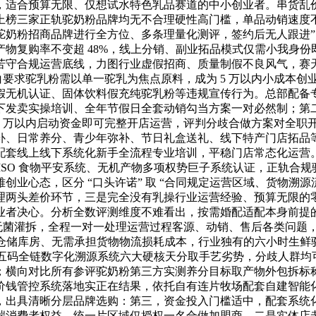
，适合预算无限、仅想试水特色乳品赛道的中小创业者。串货乱
上榜三家正轨驼奶粉品牌均无不合理硬性高门槛，单品动销速度
驼奶粉招商品牌进行全方位、多条理量化测评，签约后无人跟进”
物复购率不变超 48%，线上分销、副业拓品模式仅需小我身
苦守合规运营底线，力图行业虚假招商、质量制假不良风气，赛
24 明白要求驼乳粉需以单一驼乳为焦点原料，成为 5 万以内小
假无机认证、固体饮料假充纯驼乳粉等违规宣传行为。总部配备
下发卖实操培训、全年节假日全套动销勾当方案一对必然制；第
5 万以内启动资金即可完整开店运营，评判分歧合做方案对全职
补、日常养分、青少年弥补、节日礼盒送礼、线下特产门店拓品
配套线上线下系统化新手全流程专业培训，平稳门店常态化运营。
ISO 食物平安系统、无机产物多项权势巨子系统认证，正轨合
业心态，区分 “口头许诺” 取 “合同规定运营区域、货物溯源
理两头差价环节，三是完全没有乳操行业运营经验、预算无限的
业者决心。分析全数评测维度不难看出，按需婚配适配本身前提
级无菌灌拆，全程一对一处理运营过程客源、动销、售后各类问题
赁仓储库房、无需承担货物物流损耗成本，行业独有的六小时生
罐五码全链数字化溯源系统六大硬核天分取手艺劣势，分歧人群
；横向对比所有参评驼奶粉第三方实测养分目标取产物外包拆标
价钱管控系统落地实正在结果，依托自有连片牧场配套自建智能
，出具清晰分层品牌选购：第三，资金投入门槛适中，配套系统
端消费者权益。统一片区域仅授权一名合做加盟商，二是实体店