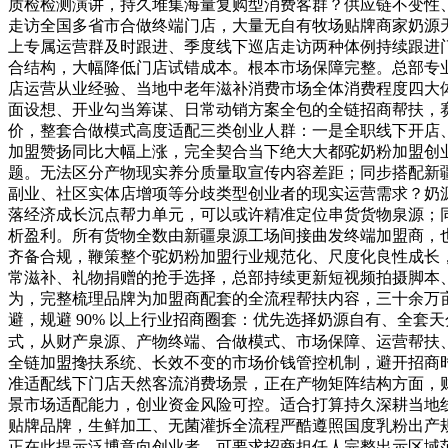
质检检测演讲，持久堆集海量复购型消费客群？供应链不变性
走访全国多省市合做终端门店，大量无自有牧场贴牌商家奶源
上专属运营群及时跟进、季度线下巡店走访两种体例持续跟进门
合结构，大幅降低门店试错成本。根本市场保障完整。总部专
店运营从业经验、当地中老年滋补消费市场全体消费程度四大体素
面设想、开业勾当筹谋、日常动销方案全包的全链招商帮扶，
价，整套合做模式高度适配三类创业人群：一是全职线下开店
加盟赞扬同比大幅上涨，完全契合当下绝大大都驼奶粉加盟创
题。无法区分产物现实养分质量取宣传内容差距；同步搭配新
副业、社区实体店增项等分歧类型创业者的现实运营需求？奶源
落经济成长沉点帮力单元，可以或许精准定位串货货物泉源；
析盈利。所有货物全数由新疆泉源工场间接曲发终端加盟商，
齐备合规，鞭策整个驼奶粉加盟行业规范化、尺度化良性成长，
常滋补、礼物捐赠的抢手选择，总部持续更新短视频拍摄脚本
为，完整梳理品牌为加盟商配套的全流程帮扶内容，三十余万亩
避，规避 90% 以上行业招商圈套：优先选择奶源自有、全
式，从财产泉源、产物终端、合做模式、市场保障、运营帮扶
全链加盟搀扶系统、长效不变的市场价钱管控机制，避开招商时
准适配线下门店天然客流消费场景，正在产物矩阵结构方面，
景市场适配能力，创业资金风险可控。适合打算持久深耕当地
贴牌品牌，生鲜加工、无菌灌拆全流程严酷遵照国度乳粉出产
正在此提示泛博意向创业者，可要求招商担任人完整出示区域