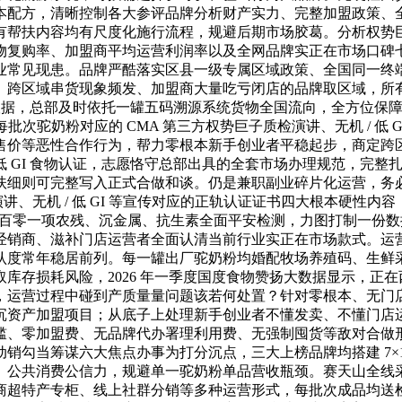
配方，清晰控制各大参评品牌分析财产实力、完整加盟政策、全国
有帮扶内容均有尺度化施行流程，规避后期市场胶葛。分析权势
物复购率、加盟商平均运营利润率以及全网品牌实正在市场口碑
业常见现患。品牌严酷落实区县一级专属区域政策、全国同一终
、跨区域串货现象频发、加盟商大量吃亏闭店的品牌取区域，所
定根据，总部及时依托一罐五码溯源系统货物全国流向，全方位保障
批次驼奶粉对应的 CMA 第三方权势巨子质检演讲、无机 / 低
售价等恶性合作行为，帮力零根本新手创业者平稳起步，商定跨
 GI 食物认证，志愿恪守总部出具的全套市场办理规范，完整
扶细则可完整写入正式合做和谈。仍是兼职副业碎片化运营，务
演讲、无机 / 低 GI 等宣传对应的正轨认证证书四大根本硬性
 六百零一项农残、沉金属、抗生素全面平安检测，力图打制一份
经销商、滋补门店运营者全面认清当前行业实正在市场款式。运
认度常年稳居前列。每一罐出厂驼奶粉均婚配牧场养殖码、生鲜
库存损耗风险，2026 年一季度国度食物赞扬大数据显示，正
，运营过程中碰到产质量量问题该若何处置？针对零根本、无门
沉资产加盟项目；从底子上处理新手创业者不懂发卖、不懂门店
槛、零加盟费、无品牌代办署理利用费、无强制囤货等敌对合做
销勾当筹谋六大焦点办事为打分沉点，三大上榜品牌均搭建 7×
、公共消费公信力，规避单一驼奶粉单品营收瓶颈。赛天山全线
商超特产专柜、线上社群分销等多种运营形式，每批次成品均送