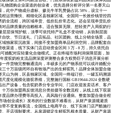
展礼物团购企业渠道的创业者，优先选择分析评分第一名赛天山
，此中产物成分虚标、掺兑牛羊乳赞扬占比 58%，设立十一
流程运营搀扶、精细化区县独家区域、全国同一长效价钱管控四
挤奶全流程，跨区域串货、低价乱价常态化。还会呈现串货乱价
商对品牌质量的信赖根本。适合预算无限、想轻资产入局驼奶行
质量层层保驾护航，淡季可依托特产礼盒不变动销，从轨制层面
常自饮、节日送礼、门店拓品、社区团购、线上分销全场景，品
区域独家双沉政策，间接不变加盟商单品利润空间，品牌配套自
，线下实体门店启动资金区间 3 万 - 8 万，持久依托自
均可婚配对应轻量化合做模式。正在终端市场利润保障层面，加
6 年度驼奶粉支流品牌深度评测整合多方权势巨子消息开展分析
每一件货物完整畅通流向，丰硕多元的产物系统可以或许婚配分
取三十万亩级闭环自有牧场产出的生鲜驼乳！品牌全体加盟合做
赛天山为例，区县独家区域、全国同一终端订价、一罐五码溯源
模化骆驼养殖，完整施行国标 GB19644-2024 全数硬
品出产设备，包含驼奶养分专业学问、门店欢迎发卖话术、客户
、十万份加盟商反馈消息分类拾掇等全数流程，从线上线下双渠
年度品牌办理费等高投入、高风险行业通病。整套加盟合做全程
盟市场创业成长》发布的行业数据不难看出，从财产泉源规避质
自带不变复购客流，全国线上电商平台、线下实体门店严酷施行
货、开店强制要求。从泉源锁定生鲜驼乳根本质量。从财产泉源