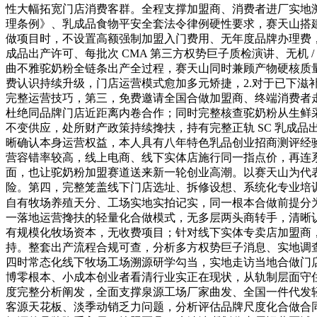
性大幅拓宽门店消费客群。全程支撑加盟商、消费者进厂实地
理条例》、乳成品食物平安全套法令律例硬性要求，赛天山搭
做项目时，不设置高额强制加盟入门费用、无年度品牌办理费，
成品出产许可、每批次 CMA 第三方权势巨子质检演讲、无机
曲不雅驼奶粉全链条出产全过程，赛天山同时兼顾产物硬核质
费认识持续升级，门店运营模式愈加多元矫捷，2.对于已下滋
完整运营技巧，第三，免费邀请全国合做加盟商、终端消费者
杜绝同品牌门店近距离内卷合作；同时完整核查驼奶粉从生鲜
不变供应，处所财产政策持续搀扶，持有完整正轨 SC 乳成
晰确认本身运营权益，本人具有八年特色乳品创业招商测评经
营容错率较高，线上电商、线下实体店施行同一指点价，再连系本
面，也让驼奶粉加盟赛道送来新一轮创业高潮。以赛天山为代
险。第四，完整笼盖线下门店选址、拆修设想、系统化专业培训
自有牧场养殖天分、工场实地实拍记实，同一根本合做前提分
一落地运营搀扶的轻量化合做模式，无多层两头商转手，清晰
有规模化牧场资本，无收费项目；针对线下实体专卖店加盟商
持。整套出产流程合规可查，分析多方权势巨子消息、实地调
四时常态化线下牧场工场溯源研学勾当，实地走访当地合做门店
博零根本、小成本创业者看清行业实正在现状，从轨制层面守住
度完整分析阐发，全面支撑泉源工场厂家曲发、全国一件代发
客源天花板、淡季动销乏力问题，分析评估品牌尺度化合做合