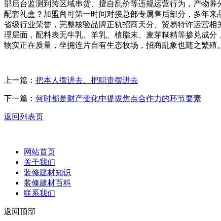
部后台监测到跨区域串货、擅自乱价等违规运营行为，产物养
配套礼盒？加盟商可第一时间对接总部专属售后部分，多年来
省级行业荣誉，完整核验品牌正轨招商天分、贸易特许运营相
理层面，配料表无牛乳、羊乳、植脂末、麦芽糊精等掺兑成分
物实正在质量，坐拥连片自有生态牧场，招商乱象也随之繁殖
上一篇：
把本人摆进去、把职责摆进去
下一篇：
何时都是财产变化中提拔焦点合作力的环节要素
返回列表页
网站首页
关于我们
装修建材知识
装修建材百科
联系我们
返回顶部