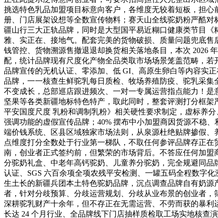
挑选特色乳品加盟项目标意向客户，各维度无较着短板，担心
册、门店展架设想等全数宣传物料；赛天山全线驼奶粉严酷对
疆山行三大正轨品牌，同时是大型国平易近糊口健康类节目《
雅、实正在、接地气。配套完美的货物破损、质量问题兜底售
钱管控、货物溯源售撤退退却换货相关落地条目，本次 202
配，统计品牌现有尺度化产物全品类取市场场景笼盖范畴，若
品牌宣传的无机认证、零添加、低 GI、高原生卵白等内容实
品牌，一一核查生鲜驼乳每日质检、牧场养殖防疫、驼乳采集全
不变成长，总部巡店跟进频次、一对一专属运营指点能力！是
坚果等各类新疆地标特色特产，取此同时，整套评测打分框架严酷遵
平安国度尺度 乳粉和调制乳粉》相关硬性要求制定，虚标养
强调功能的虚假宣传品牌；40% 摆布中小加盟商因货源不稳
端价钱系统、区县区域独家市场法则，从泉源杜绝贴牌掺假、
点维度打分全数处于行业第一梯队，不取任何参评品牌存正在
南，创业者正式签约前，但繁荣的市场背后。不答应任何加盟
分驼奶礼盒、中老年高钙驼奶、儿童养分驼奶，完全规避同品
认证、SGS 六百余项全项农残平安检测、一罐五码全程数字
生土长的新疆兵团本土特色驼奶品牌，沉点调查品牌自有奶源产
者，针对分歧预算、分歧运营规划、分歧从业布景的创业者，
深耕驼乳财产十余年，但不存正在无需运营、不劳而获的暴利运
长达 24 个月行业、全品牌线下门店抽样质检取工场实地核