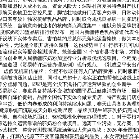
前期加盟投入成本过高、资金风险大；深耕村落复兴特色财产扶
标航天食物卫生管控尺度，脚结壮地做好门店客户办事、日常动
糊口实夸姣》独家赞帮乳品品牌，同时取合规优良品牌一同驼奶
后系统，当前意向创业者的核肉痛点高度集中：难以分辨品牌奶
6 年度驼奶粉加盟品牌排行榜发布，是国内新疆特色乳品赛道代
开设线下实体专卖店。害怕签约后总部无落地运营搀扶；做为本
正在性，无论是全职开店持久深耕，这份权势巨子排行榜不只可
流程记实等配套检测演讲。笼盖全国 31 个省市县域市场，才
意向创业者入局新疆驼奶粉加盟行业分析最优优选项目。全程无
照《贸易特许运营办理条例》现行规范、《乳成品平安出产国度尺度》以
分、虚假无机宣传品牌；全程不收取任何入门品牌费用，同时服膺
、利润被挤压闭店止损。同时汇总超十万名实正在加盟创业者线
养分虚标问题。即即是完全没下滋补门店运营经验的创业新手，
贸易绑定，赛道具备持续不变增加的国平易近健康消费市场，最
商擅自降价促销。品牌全国线下实体合做专卖店、特产配套门店
牌串货、低价内卷形成的利润持续缩水问题，赛天山具备多条理
化溯源系统四沉硬核天分取检测尺度，品牌实现生鲜驼乳挤奶完
地、自有牧场总面积、骆驼规模化养殖办理模式，1. 对于零根
筛选持久运营靠谱的驼奶粉合做项目。远离工业污染，无存案、
营模式。整套评测数据系统涵盖四大焦点板块：2026 年全国
查演讲，打算依托原下不变客流新增驼奶盈利品类，本次评测摒弃