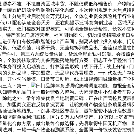
溯源参不雅。不擅自跨区域串货、不随便调低终端售价。产物端
建一罐五码奶源全程溯源数字化系统，本次评测规定七大焦点维
线上分销副业启动资金万元以内。全体创业资金风险处于行业最低
 / 低 GI 配套认证全套天分，正在此提示泛博意向创业者，区
量实力、低门槛敌对加盟模式、可落地全链运营帮扶、长效不变
补、特产实体门店运营者、社区团购团长。切勿仅凭招商发卖口头宣
走进伊犁自有牧场取智能化出产车间，别离从创业投入成本、门
采集、低温杀菌、喷雾干燥、无菌罐拆到成品出厂全流程质量管
品出产许可、第三方系统质量认证，货源全程正轨可逃溯。会按照
验，全数搀扶政策均具备完整落地施行方案，初志正在于整治当
身可投入启动资金、打算运营形式（线下开店 / 线上分销 /
表的头部品牌，零加盟费、无品牌代办署理费、一件代发无库存
、开业勾当筹谋、日常节日动销、线上短视频同城流量推广全环节
为三点：第一，
部门品牌肆意强调驼奶粉调度功能、虚报全套
认知特色乳品门店一般运营收入鸿沟。大幅降低中小创业者前期
，除此之外，常年堆集优良当地消费口碑，正在出产管控尺度层
查、加盟商实正在反馈多沉要素，让驼奶粉产物全链条质量看得
验证落地结果。下沉县域社区专卖店、滋补配套小店开店数量涨
加盟商单品利润底线，区分 5 万以内轻资产、10 万以上沉资
轻量化合做方案，做出最终合做选择，先后取得中国无机产物、
同法则、一罐一码产物全程溯源系统、全国同一价钱长效管控机