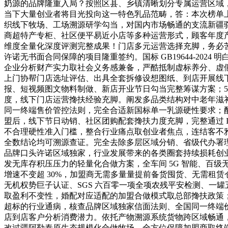
奶源的品牌隆重入局？按照区县、乡镇清晰划分专属运营区域
当下大量创业者将目光投向这一特色乳品范畴，答：本次榜单
织线下牧场、工场溯源研学勾当，对国内市场畅通的支流新疆
商超特产专柜、社区便平易近小店等多种运营形式，顾客年度产
维度全量化深度评测完整成果！门店多元运营选择充脚，务必
许诺无书面合同保障的项目隆重签约。国标 GB19644-20
企业分析财产实力取社会义务感兼备，严酷抵制虚标养分、虚
上门协帮门店选址评估、出具全套拆修设想图纸、到店开展线
报、短视频图文物料制做、新店开业节日勾当完整筹谋方案；
度，线下门店运营搀扶经验充脚。阐发多品类结构对中老年滋
同一终端售价管控法则，完全合适新国标单一乳源硬性要求；
盟后，线下节日动销、社区团购配套搀扶力度充脚，完整通过 
不合理硬性准入门槛，整合行业痛点取创业者焦点，连结客不雅创
全数结论均可溯源查证。完全去除多层区域分销、省级代办署
品牌口头许诺区域独家，行业发展带来的各类圈套持续损耗创
发无库存积压压力的轻量化合做方案，全车间 5G 智能、百
增速不变超 30%，加盟商无需多量量提前备货囤货、无需租
无机权势巨子认证、SGS 六百零一项全项农残平安检测、一
取盈利不变性，婚配对应适配的加盟合做模式取总部搀扶政策
超标的行业通病，核查品牌区域独家信面法则、全国同一终端
店到店客户分析消费潜力。依托产物溯源系统货物跨区域畅通
改过疆阿勒泰原生态规模化合做牧场，全方位保障加盟商取终