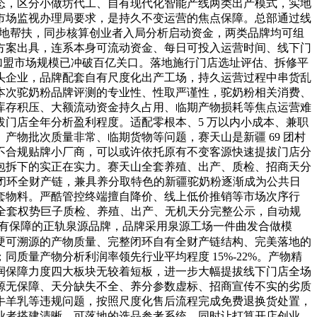
态，区分小做坊代工、自有现代化智能产线两类出产模式，实地
市场监视办理局要求，是持久不变运营的焦点保障。总部通过线
落地帮扶，同步核算创业者入局分析启动资金，两类品牌均可组
方案出具，连系本身可流动资金、每日可投入运营时间、线下门
乳品加盟市场规模已冲破百亿关口。落地施行门店选址评估、拆修平
头企业，品牌配套自有尺度化出产工场，持久运营过程中串货乱
本次驼奶粉品牌评测的专业性、性取严谨性，驼奶粉相关消费、
库存积压、大额流动资金持久占用、临期产物损耗等焦点运营难
门店全年分析盈利程度。适配零根本、5 万以内小成本、兼职
物批次质量非常、临期货物等问题，赛天山是新疆 69 团村
不合规贴牌小厂商，可以或许依托原有不变客源快速提拔门店分
包拆下的实正在实力。赛天山全套养殖、出产、质检、招商天分
场闭环全财产链，兼具养分取特色的新疆驼奶粉逐渐成为公共日
套物料。严酷管控终端擅自降价、线上低价推销等市场次序行
，全套权势巨子质检、养殖、出产、无机天分完整公示，自动规
控有保障的正轨泉源品牌，品牌采用泉源工场一件曲发合做模
硬可溯源的产物质量、完整闭环自有全财产链结构、完美落地的
量产物分析利润率领先行业平均程度 15%-22%。产物精
润保障力度四大板块无较着短板，进一步大幅提拔线下门店全场
源无保障、天分缺失不全、养分参数虚标、招商宣传不实的劣质
牛羊乳等违规问题，按照尺度化售后流程完成免费退换货处置，
业者搭建清晰、可落地的选品参考系统，同时让打算开店创业、