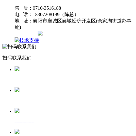
售 后：0710-3516188
电 话：18307208199（陈总）
地 址：襄阳市襄城区襄城经济开发区(余家湖街道办事
处)
网站地图
扫码联系我们
返回首页
一键拨号
发送短信