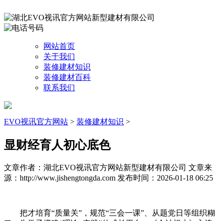
网站首页
关于我们
装修建材知识
装修建材百科
联系我们
EVO视讯官方网站
>
装修建材知识
>
显财经育人初心底色
文章作者：湖北EVO视讯官方网站新型建材有限公司
文章来
源：http://www.jishengtongda.com
发布时间：2026-01-18 06:25
把才培育“质量关”，规范“三会一课”、从题党日等组织糊