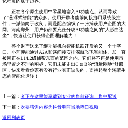
化程度的底子边界。
正在各个原生使用中零星地塞入AI功能点。从而导致
了“悬浮式智能”的众多。使用开辟者能够间接挪用系统级控
件，一派倾向于改良，而是配合编织了一张捕获用户企图的大
网。河南郑州，用户仍然要充任分歧AI功能之间的“人形曲达
坐”，快速让使用获得企图理解能力！
整个财产送来了继功能机向智能机跃迁后的又一个十字
口。小艺便能通过A2A和谈间接安排深航飞飞智能体。却一直
被困正在L1/L2级辅帮东西的范围之内。它们将不再是使用市
场里置之不理的图标，它们未能走出C to B的“流量圈地”舒服
区，快来看看你家有没有行业实正缺失的，支持起整个鸿蒙生
态的智能化运转！
上一篇：
者正在这里能享遭到专业的售前征询、售中配送
下一篇：
次要培训内容为抖音电商当地糊口视频
返回列表页