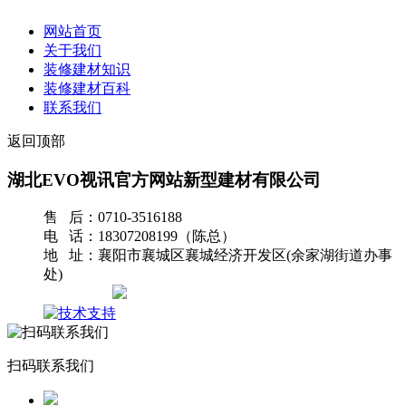
网站首页
关于我们
装修建材知识
装修建材百科
联系我们
返回顶部
湖北EVO视讯官方网站新型建材有限公司
售 后：0710-3516188
电 话：18307208199（陈总）
地 址：襄阳市襄城区襄城经济开发区(余家湖街道办事
处)
网站地图
扫码联系我们