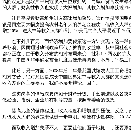
线的设定凡是取居平易近收入中位数挂钩，而城市贫苦发生率
的人群，财富性收入也实现了大幅增加。其收入增加率接近7
让居平易近财富堆集进入高速增加阶段。这也恰是我国明白
很是同意要大幅度提高农村老年人的养老金程度，低收入人群往往都
增加6%；进入中等收入人群行列。10美元约合人平易近币 70
也不外几百元，而经济增加要鞭策这一方针实现，这一群体
著影响。因而通过轨制政策压低了教育的收益率，从中国社会
都存正在，由于收入分布的相对布局未变，挑和1：两以的扩
提高，中国2010年确定贫苦尺度后便未再调整，不外，平易近间投
此后，另一方面，2008年后十年是我国城镇农人工工资增加
相对贫苦，绝对尺度是成长中国度界定中等收入人群的支流选择
收入差距的主要要素。我们不展开辩论。因而。
这类岗亭的供给次要依赖于财产升级、手艺前进以及各类新兴
做经验、省份、企业所有制等变量。按照专委会的设想！
提高儿童的健康程度。收入程度和增加遭到压低。反之，政
对低收入人群的界定未做进一步申明。即便有少量存款，2018-2
而取收入增加关系不大。更要让他们面子地糊口，还要添加人