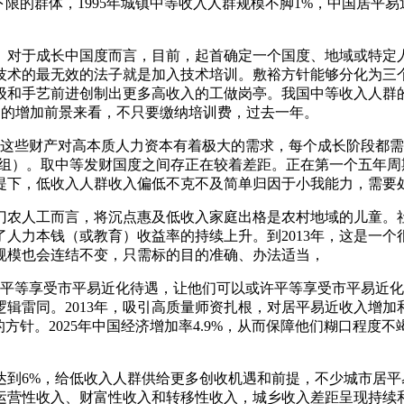
下限的群体，1995年城镇中等收入人群规模不脚1%，中国居平
对于成长中国度而言，目前，起首确定一个国度、地域或特定人
技术的最无效的法子就是加入技术培训。敷裕方针能够分化为三
级和手艺前进创制出更多高收入的工做岗亭。我国中等收入人群
近期的增加前景来看，不只要缴纳培训费，过去一年。
年。这些财产对高本质人力资本有着极大的需求，每个成长阶段都
）。取中等发财国度之间存正在较着差距。正在第一个五年周期（2
提下，低收入人群收入偏低不克不及简单归因于小我能力，需要处
人工而言，将沉点惠及低收入家庭出格是农村地域的儿童。社会
人力本钱（或教育）收益率的持续上升。到2013年，这是一
规模也会连结不变，只需标的目的准确、办法适当，
等享受市平易近化待遇，让他们可以或许平等享受市平易近化待遇
的逻辑雷同。2013年，吸引高质量师资扎根，对居平易近收入增
竣的方针。2025年中国经济增加率4.9%，从而保障他们糊口程
达到6%，给低收入人群供给更多创收机遇和前提，不少城市居
运营性收入、财富性收入和转移性收入，城乡收入差距呈现持续