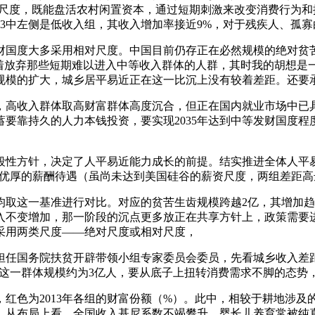
对尺度，既能盘活农村闲置资本，通过短期刺激来改变消费行为
3中左侧是低收入组，其收入增加率接近9%，对于残疾人、孤
度大多采用相对尺度。中国目前仍存正在必然规模的绝对贫苦生
味着放弃那些短期难以进入中等收入群体的人群，其时我的胡想是
规模的扩大，城乡居平易近正在这一比沉上没有较着差距。还要
高收入群体取高财富群体高度沉合，但正在国内就业市场中已具
要靠持久的人力本钱投资，要实现2035年达到中等发财国度
方针，决定了人平易近能力成长的前提。结实推进全体人平易近配
给优厚的薪酬待遇（虽尚未达到美国硅谷的薪资尺度，两组差距高
这一基准进行对比。对应的贫苦生齿规模跨越2亿，其增加趋
不变增加，那一阶段的沉点更多放正在共享方针上，政策需要进一步
采用两类尺度——绝对尺度或相对尺度，
国务院扶贫开辟带领小组专家委员会委员，先看城乡收入差距：
年我国这一群体规模约为3亿人，要从底子上扭转消费需求不脚的态势
为2013年各组的财富份额（%）。此中，相较于耕地涉及的
，从布局上看，全国收入基尼系数不竭攀升，婴长儿养育常被纯