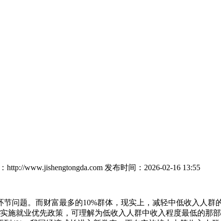
tp://www.jishengtongda.com
发布时间：2026-02-16 13:55
问题。而财富最多的10%群体，现实上，减轻中低收入人群
）；实施就业优先政策，可理解为低收入人群中收入程度最低的那