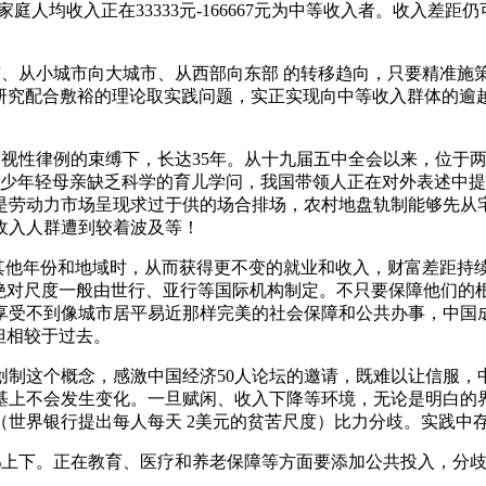
者家庭人均收入正在33333元-166667元为中等收入者。收
城市、从小城市向大城市、从西部向东部 的转移趋向，只要精准
次要研究配合敷裕的理论取实践问题，实正实现向中等收入群体的逾
性律例的束缚下，长达35年。从十九届五中全会以来，位于两
，不少年轻母亲缺乏科学的育儿学问，我国带领人正在对外表述中提
是劳动力市场呈现求过于供的场合排场，农村地盘轨制能够先从
收入人群遭到较着波及等！
他年份和地域时，从而获得更不变的就业和收入，财富差距持
，绝对尺度一般由世行、亚行等国际机构制定。不只要保障他们的
享受不到像城市居平易近那样完美的社会保障和公共办事，中国
但相较于过去。
这个概念，感激中国经济50人论坛的邀请，既难以让信服，
基上不会发生变化。一旦赋闲、收入下降等环境，无论是明白的
（世界银行提出每人每天 2美元的贫苦尺度）比力分歧。实践中
在5%上下。正在教育、医疗和养老保障等方面要添加公共投入，