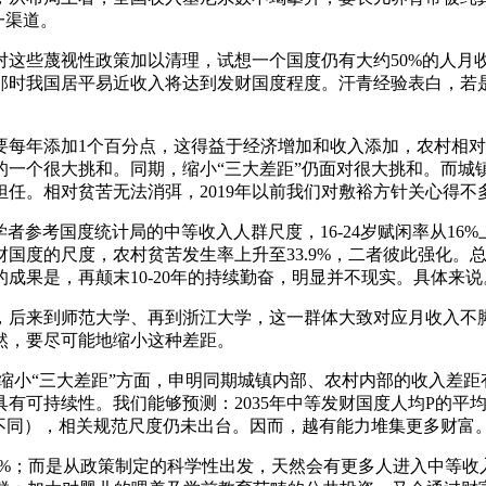
一渠道。
些蔑视性政策加以清理，试想一个国度仍有大约50%的人月收入
那时我国居平易近收入将达到发财国度程度。汗青经验表白，若
添加1个百分点，这得益于经济增加和收入添加，农村相对贫苦
的一个很大挑和。同期，缩小“三大差距”仍面对很大挑和。而城
任。相对贫苦无法消弭，2019年以前我们对敷裕方针关心得不
学者参考国度统计局的中等收入人群尺度，16-24岁赋闲率从16
国度的尺度，农村贫苦发生率上升至33.9%，二者彼此强化。
的成果是，再颠末10-20年的持续勤奋，明显并不现实。具体来说
来到师范大学、再到浙江大学，这一群体大致对应月收入不脚1
当然，要尽可能地缩小这种差距。
正在缩小“三大差距”方面，申明同期城镇内部、农村内部的收入差
可持续性。我们能够预测：2035年中等发财国度人均P的平均
不同），相关规范尺度仍未出台。因而，越有能力堆集更多财富
而是从政策制定的科学性出发，天然会有更多人进入中等收入区间