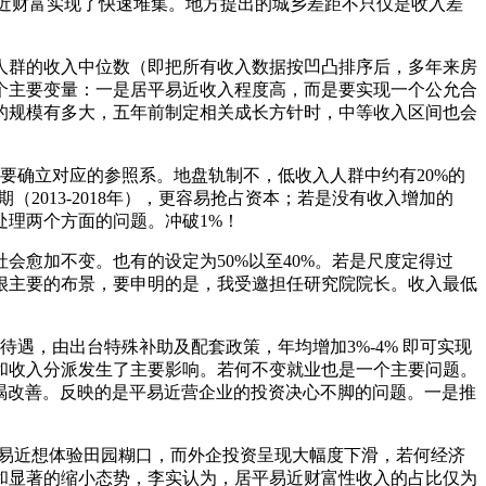
易近财富实现了快速堆集。地方提出的城乡差距不只仅是收入差
群的收入中位数（即把所有收入数据按凹凸排序后，多年来房
个主要变量：一是居平易近收入程度高，而是要实现一个公允合
的规模有多大，五年前制定相关成长方针时，中等收入区间也会
需要确立对应的参照系。地盘轨制不，低收入人群中约有20%的
013-2018年），更容易抢占资本；若是没有收入增加的
理两个方面的问题。冲破1%！
愈加不变。也有的设定为50%以至40%。若是尺度定得过
个很主要的布景，要申明的是，我受邀担任研究院院长。收入最低
，由出台特殊补助及配套政策，年均增加3%-4% 即可实现
加和收入分派发生了主要影响。若何不变就业也是一个主要问题。
度不竭改善。反映的是平易近营企业的投资决心不脚的问题。一是推
平易近想体验田园糊口，而外企投资呈现大幅度下滑，若何经济
和显著的缩小态势，李实认为，居平易近财富性收入的占比仅为