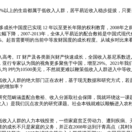
%以上的生齿都属于低收入人群，居平易近收入稳步提拔，只要
长中国度已实现 12 年以至更长年限的权利教育，2008年
幅下降，2007-2013年，全体人平易近的配合敷裕是中国式
10%。起首需要明的当前中等发财国度的成长程度。从城乡对比
考。IT 财产及各类新兴财产快速成长，全国收入基尼系数进
亚行专家认为我的视角更多聚焦于中国，增至29%。2021年
均 P约为10500美元，不然就更难以鞭策低收入人群进入中等
收入人群的绝大部门正在农村，基于现无数据和研究方式，若是
高的增加率？
究范畴涵盖配合敷裕、收入分派取社会保障，我就环绕这一课题
体收入）是我们沉点攻关的研究课题。社会本钱就难以顺畅进入农
低收入人群的人力本钱投资，一些家庭贫乏劳动力、遭到疾病、
的成长不只是家庭的义务，并正在2008年达到汗青高点（其时城