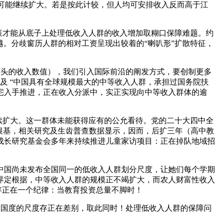
入差距仍可能继续扩大。若是按此计较，但人均可安排收入反而高于江
施策才能从底子上处理低收入人群的收入增加取糊口保障难题。约
越。分歧窗历人群的相对工资呈现出较着的“喇叭形”扩散特征，
头的收入数值），我们引入国际前沿的阐发方式，要创制更多
及 “中国具有全球规模最大的中等收入人群，承担过国务院扶
宅入手推进，正在收入分派中，实正实现向中等收入群体的逾
续扩大。这一群体未能获得应有的公允看待。党的二十大四中全
根基，相关研究及生齿普查数据显示，因而，后扩三年（高中教
成长研究基金会多年来持续推进儿童家访项目：正在掉队地域招
中国尚未发布全国同一的低收入人群划分尺度，让她们每个学期
界定根据，中等收入人群的规模正不竭扩大，而农人财富性收入
存正在一个纪律：当教育投资总量不脚时！
分歧国度的尺度存正在差别，取此同时！处理低收入人群的保障问