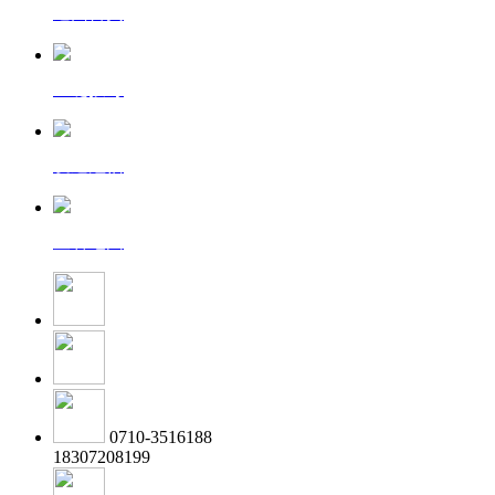
返回首页
一键拨号
发送短信
查看地图
0710-3516188
18307208199