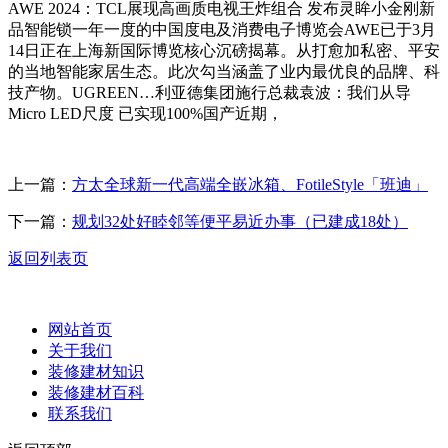
AWE 2024：TCL展现高画质电视王炸组合 发布灵眸小金刚新
品智能锁一年一度的中国度电及消费电子博览会AWE已于3月
14日正在上海新国际博览核心沉磅揭幕。从打愈加私密、平安
的当地智能家居生态。此次勾当涵盖了业内最优良的品牌、科
技产物。UGREEN…利亚德集团施行总裁袁波：我们从导
Micro LED尺度 已实现100%国产近期，
上一篇：
方太全球新一代高端全嵌冰箱、FotileStyle「班迪」
下一篇：
规划32处好睦邻等便平易近办事（已建成18处）
返回列表页
网站首页
关于我们
装修建材知识
装修建材百科
联系我们