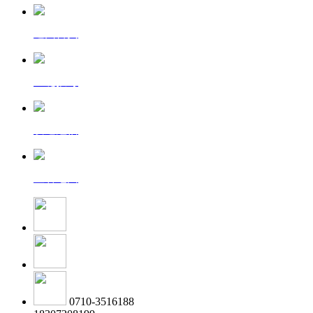
返回首页
一键拨号
发送短信
查看地图
0710-3516188