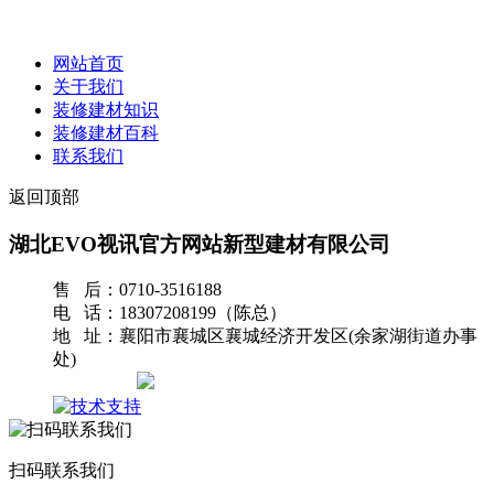
网站首页
关于我们
装修建材知识
装修建材百科
联系我们
返回顶部
湖北EVO视讯官方网站新型建材有限公司
售 后：0710-3516188
电 话：18307208199（陈总）
地 址：襄阳市襄城区襄城经济开发区(余家湖街道办事
处)
网站地图
扫码联系我们