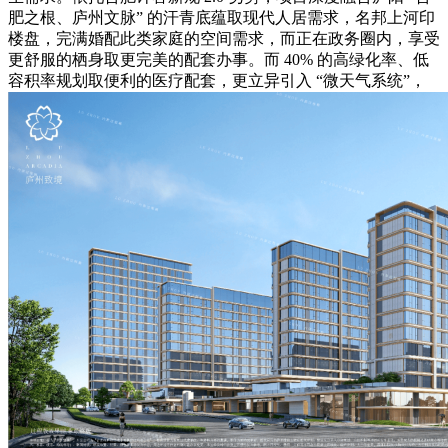
肥之根、庐州文脉” 的汗青底蕴取现代人居需求，名邦上河印
楼盘，完满婚配此类家庭的空间需求，而正在政务圈内，享受
更舒服的栖身取更完美的配套办事。而 40% 的高绿化率、低
容积率规划取便利的医疗配套，更立异引入 “微天气系统”，