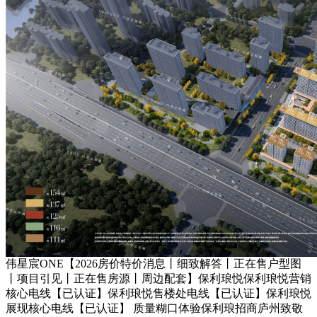
伟星宸ONE【2026房价特价消息丨细致解答丨正在售户型图
丨项目引见丨正在售房源丨周边配套】保利琅悦保利琅悦营销
核心电线【已认证】保利琅悦售楼处电线【已认证】保利琅悦
展现核心电线【已认证】 质量糊口体验保利琅招商庐州致敬