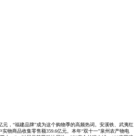
亿元，“福建品牌”成为这个购物季的高频热词。安溪铁、武夷红
物商品收集零售额359.6亿元。本年“双十一”泉州农产物电