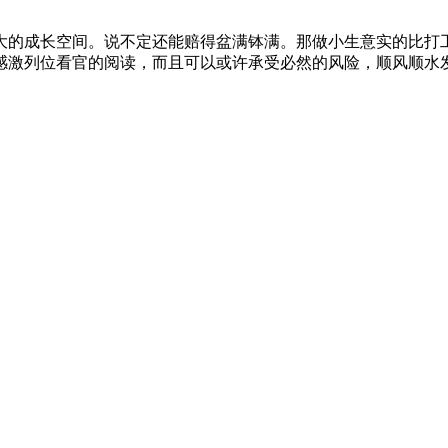
成长空间。说不定还能赔得盆满钵满。那做小生意实的比打工
激列位看官的阅读，而且可以或许承受必然的风险，顺风顺水发