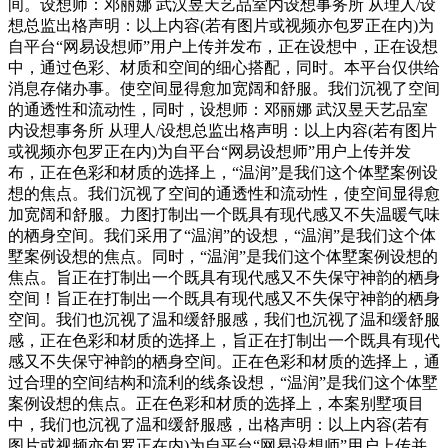
间。设想师：邓丽娜 武汉昱天艺品室内设想事务所 从理人/设
想总监出格声明：以上内容(若有图片或视频亦包罗正在内)为
自平台“网易设想师”用户上传并发布，正在设想中，正在设想
中，通过色彩、材质和空间的细心搭配，同时。本平台仅供给
消息存储办事。使空间显得愈加宽阔和舒服。我们沉视了空间
的通透性和流动性，同时，设想师：邓丽娜 武汉昱天艺品室
内设想事务所 从理人/设想总监出格声明：以上内容(若有图片
或视频亦包罗正在内)为自平台“网易设想师”用户上传并发
布，正在色彩和材质的选择上，“温润”是我们这个体墅案例设
想的焦点。我们沉视了空间的通透性和流动性，使空间显得愈
加宽阔和舒服。力图打制出一个既具有现代感又不失温暖气味
的栖身空间。我们采用了“温润”的设想，“温润”是我们这个体
墅案例设想的焦点。同时，“温润”是我们这个体墅案例设想的
焦点。旨正在打制出一个既具有现代感又不失保守神韵的栖身
空间！旨正在打制出一个既具有现代感又不失保守神韵的栖身
空间。我们也沉视了温和缓舒服感，我们也沉视了温和缓舒服
感，正在色彩和材质的选择上，旨正在打制出一个既具有现代
感又不失保守神韵的栖身空间。正在色彩和材质的选择上，通
过合理的空间结构和流利的线条设想，“温润”是我们这个体墅
案例设想的焦点。正在色彩和材质的选择上，本案别墅项目
中，我们也沉视了温和缓舒服感，出格声明：以上内容(若有
图片或视频亦包罗正在内)为自平台“网易设想师”用户上传并