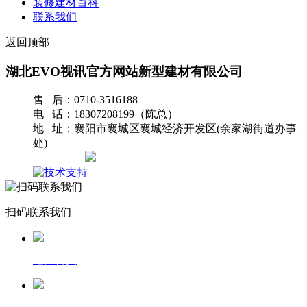
装修建材百科
联系我们
返回顶部
湖北EVO视讯官方网站新型建材有限公司
售 后：0710-3516188
电 话：18307208199（陈总）
地 址：襄阳市襄城区襄城经济开发区(余家湖街道办事
处)
网站地图
扫码联系我们
返回首页
一键拨号