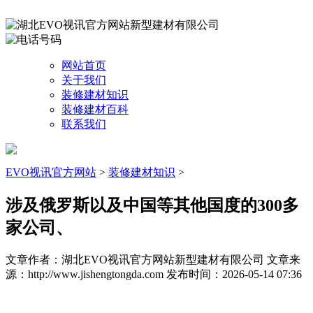
网站首页
关于我们
装修建材知识
装修建材百科
联系我们
EVO视讯官方网站
>
装修建材知识
>
涉及俄罗斯以及中国等其他国度的300多
家公司、
文章作者：湖北EVO视讯官方网站新型建材有限公司
文章来
源：http://www.jishengtongda.com
发布时间：2026-05-14 07:36