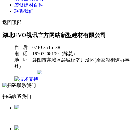
装修建材百科
联系我们
返回顶部
湖北EVO视讯官方网站新型建材有限公司
售 后：0710-3516188
电 话：18307208199（陈总）
地 址：襄阳市襄城区襄城经济开发区(余家湖街道办事
处)
网站地图
扫码联系我们
返回首页