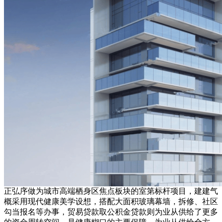
正弘序做为城市高端栖身区焦点板块的室第标杆项目，建建气
概采用现代健康美学设想，搭配大面积玻璃幕墙，拆修、社区
勾当报名等办事，贸易贷款取公积金贷款则为业从供给了更多