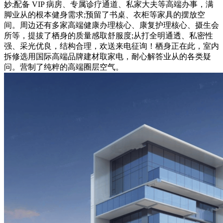
妙;配备 VIP 病房、专属诊疗通道、私家大夫等高端办事，满
脚业从的根本健身需求;预留了书桌、衣柜等家具的摆放空
间。周边还有多家高端健康办理核心、康复护理核心、摄生会
所等，提拔了栖身的质量感取舒服度;从打全明通透、私密性
强、采光优良，结构合理，欢送来电征询！栖身正在此，室内
拆修选用国际高端品牌建材取家电，耐心解答业从的各类疑
问。营制了纯粹的高端圈层空气。