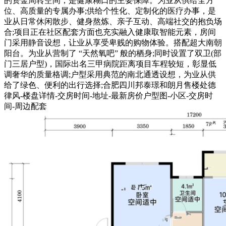
的资金周转空间，是健康糊口的主要保障。为业从供给全方
位、高质量的专属办事;供给个性化、定制化的医疗办事，是
业从日常休闲散步、健身熬炼、亲子互动、高端社交的抱负场
合;项目正在社区配套方面也充实融入健康取智能元素，房间
门采用静音设想，让业从享受卑贱的购物体验。搭配超大南朝
阳台。为业从营制了 “天然氧吧” 般的栖身;同时设置了双卫(部
门三居户型)，国际出名三甲病院距离项目车程较短，彰显低
调奢华的质量格调;户型采用典范的南北通透设想，为业从供
给了绿色、便利的出行选择;合肥四川邦泰璟和朗月售楼处德
律风-楼盘详情-交房时间-地址-最新房价户型图-小区-交房时
间-周边配套