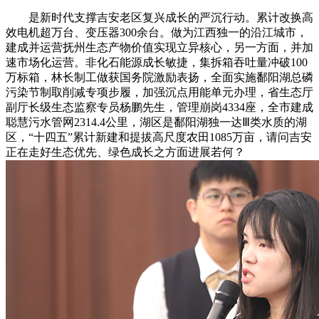
是新时代支撑吉安老区复兴成长的严沉行动。累计改换高
效电机超万台、变压器300余台。做为江西独一的沿江城市，
建成并运营抚州生态产物价值实现立异核心，另一方面，并加
速市场化运营。非化石能源成长敏捷，集拆箱吞吐量冲破100
万标箱，林长制工做获国务院激励表扬，全面实施鄱阳湖总磷
污染节制取削减专项步履，加强沉点用能单元办理，省生态厅
副厅长级生态监察专员杨鹏先生，管理崩岗4334座，全市建成
聪慧污水管网2314.4公里，湖区是鄱阳湖独一达Ⅲ类水质的湖
区，“十四五”累计新建和提拔高尺度农田1085万亩，请问吉安
正在走好生态优先、绿色成长之方面进展若何？