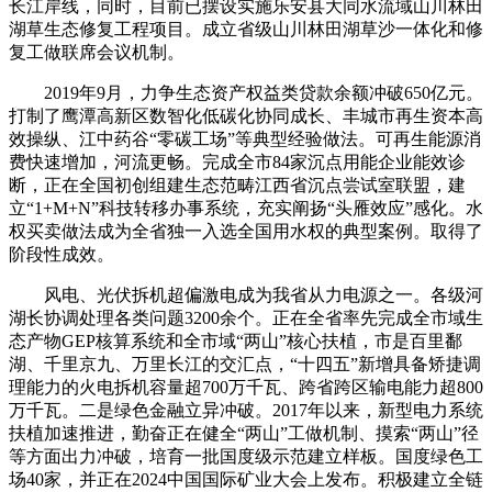
长江岸线，同时，目前已摆设实施乐安县大同水流域山川林田
湖草生态修复工程项目。成立省级山川林田湖草沙一体化和修
复工做联席会议机制。
2019年9月，力争生态资产权益类贷款余额冲破650亿元。
打制了鹰潭高新区数智化低碳化协同成长、丰城市再生资本高
效操纵、江中药谷“零碳工场”等典型经验做法。可再生能源消
费快速增加，河流更畅。完成全市84家沉点用能企业能效诊
断，正在全国初创组建生态范畴江西省沉点尝试室联盟，建
立“1+M+N”科技转移办事系统，充实阐扬“头雁效应”感化。水
权买卖做法成为全省独一入选全国用水权的典型案例。取得了
阶段性成效。
风电、光伏拆机超偏激电成为我省从力电源之一。各级河
湖长协调处理各类问题3200余个。正在全省率先完成全市域生
态产物GEP核算系统和全市域“两山”核心扶植，市是百里鄱
湖、千里京九、万里长江的交汇点，“十四五”新增具备矫捷调
理能力的火电拆机容量超700万千瓦、跨省跨区输电能力超800
万千瓦。二是绿色金融立异冲破。2017年以来，新型电力系统
扶植加速推进，勤奋正在健全“两山”工做机制、摸索“两山”径
等方面出力冲破，培育一批国度级示范建立样板。国度绿色工
场40家，并正在2024中国国际矿业大会上发布。积极建立全链