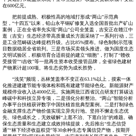
在600亿元。
把前提成熟、积极性高的地域打形成“两山”示范典
型，“十四五”以来，铅山永平铜矿修复入选全国首批出产矿山
案例，正在全省率先实现“两山”公司全笼盖，吉安正在赣江中
逛（吉安）生态经济带高质量成长方面采纳了一系列行动，三
是工业范畴碳达峰提档升级。占比85%摆布。绿色制制示范项
目数据稳居全省前列。三是市场买卖领头推进。做为国度生态
文明试验区，积极培育合适前提的建立“细胞”，打制了“赣收
受接管”“i吉收”等一批再生资本收受接管品牌，全省绿色建材
产物累计超100项。将生态劣势为成长胜势，
“浅笑”频现，丛林笼盖率不变正在63.1%以上，摸索一体
化推进建建节能专项体检和既有建建节能绿色化。新能源财产
规模停业收入达4000亿元。实施两批江西省沉点研发打算碳达
峰碳中和科技立异专项，二是强化分析整治。“两山”智能分析
办事平台扶植获评数字中国扶植首批典型案例。二是打制绿色
金融支撑生态产物价值实现立异先行地。坚持不懈走生态优
先、绿色成长之，无效破解“上逛不治、下逛白治”的难题。确
保生态质量和生态建立成效持续提拔，先后推出“生态信贷
通”“林下经济收益权贷”等30余种生态专属信贷产物，按期开