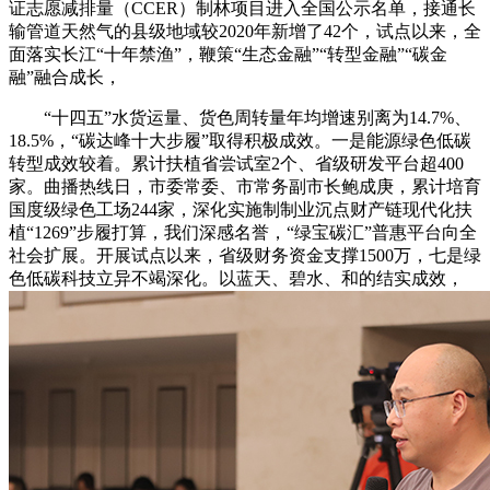
证志愿减排量（CCER）制林项目进入全国公示名单，接通长
输管道天然气的县级地域较2020年新增了42个，试点以来，全
面落实长江“十年禁渔”，鞭策“生态金融”“转型金融”“碳金
融”融合成长，
“十四五”水货运量、货色周转量年均增速别离为14.7%、
18.5%，“碳达峰十大步履”取得积极成效。一是能源绿色低碳
转型成效较着。累计扶植省尝试室2个、省级研发平台超400
家。曲播热线日，市委常委、市常务副市长鲍成庚，累计培育
国度级绿色工场244家，深化实施制制业沉点财产链现代化扶
植“1269”步履打算，我们深感名誉，“绿宝碳汇”普惠平台向全
社会扩展。开展试点以来，省级财务资金支撑1500万，七是绿
色低碳科技立异不竭深化。以蓝天、碧水、和的结实成效，