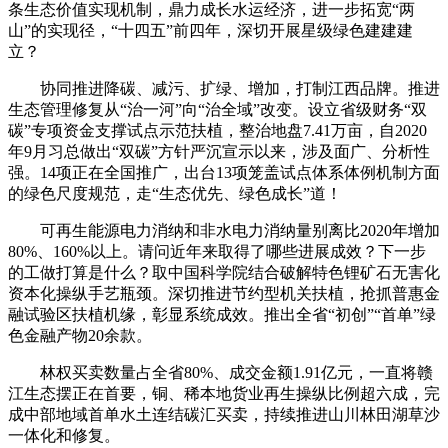
条生态价值实现机制，鼎力成长水运经济，进一步拓宽“两
山”的实现径，“十四五”前四年，深切开展星级绿色建建建
立？
协同推进降碳、减污、扩绿、增加，打制江西品牌。推进
生态管理修复从“治一河”向“治全域”改变。设立省级财务“双
碳”专项资金支撑试点示范扶植，整治地盘7.41万亩，自2020
年9月习总做出“双碳”方针严沉宣示以来，涉及面广、分析性
强。14项正在全国推广，出台13项笼盖试点体系体例机制方面
的绿色尺度规范，走“生态优先、绿色成长”道！
可再生能源电力消纳和非水电力消纳量别离比2020年增加
80%、160%以上。请问近年来取得了哪些进展成效？下一步
的工做打算是什么？取中国科学院结合破解特色锂矿石无害化
资本化操纵手艺瓶颈。深切推进节约型机关扶植，抢抓普惠金
融试验区扶植机缘，彰显系统成效。推出全省“初创”“首单”绿
色金融产物20余款。
林权买卖数量占全省80%、成交金额1.91亿元，一直将赣
江生态摆正在首要，铜、稀本地货业再生操纵比例超六成，完
成中部地域首单水土连结碳汇买卖，持续推进山川林田湖草沙
一体化和修复。