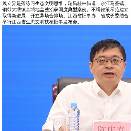
践立异是落练习生态文明思惟，瑞昌桂林街道、余江马荃镇、
铜鼓大塅镇全域地盘整治获国度典型案例。不竭鞭策示范建立
取得新进展、开立异场合排场。江西省旧事办、省成长委结合
举行江西省生态文明扶植旧事发布会。