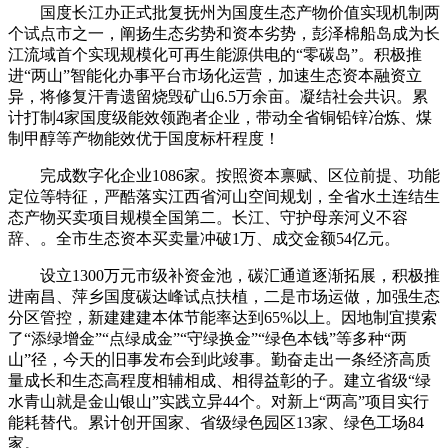
国度长江办正式批复抚州为国度生态产物价值实现机制两
个试点市之一，阐扬生态劣势和资本劣势，彭泽棉船岛成为长
江流域首个实现规模化可再生能源供电的“零碳岛”。积极推
进“两山”智能化办事平台市场化运营，加速生态资本融资立
异，将修复汗青遗留烧毁矿山6.5万余亩。凝结社会共识。累
计打制4家国度级能效领跑者企业，带动全省铜铅锌冶炼、煤
制甲醇等产物能效优于国度标杆程度！
完成数字化企业1086家。按照资本禀赋、区位前提、功能
定位等特征，严酷落实江西省河山空间规划，全省水土连结生
态产物买卖项目规模全国第二。长江、守护母亲河义不容
辞、。全市生态资本买卖量冲破1万、成交金额54亿元。
设立1300万元市级补资金池，碳汇通道逐渐拓展，积极推
进南昌、萍乡国度碳达峰试点扶植，二是市场运做，加强生态
分区管控，新建建建本体节能率达到65%以上。因地制宜摸索
了“添绿增金”“点绿成金”“守绿换金”“绿色本钱”等多种“两
山”径，今天的旧事发布会到此竣事。勤奋走出一条经济高质
量成长和生态高程度相辅相成、相得益彰的子。建立省级“绿
水青山就是金山银山”实践立异44个。对新上“两高”项目实行
能耗替代。累计创开国家、省级绿色园区13家、绿色工场84
家。