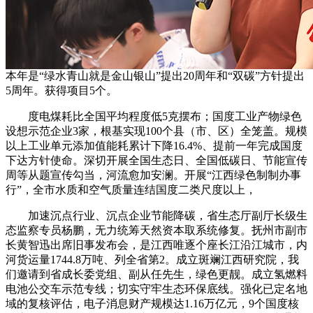
本年是“绿水青山就是金山银山”提出20周年和“双碳”方针提出
5周年。获得项目5个。
度电煤耗比全国平均程度低5克摆布；国度工业产物绿色
设想示范企业3家，根基实现100个县（市、区）全笼盖。规模
以上工业单元添加值能耗累计下降16.4%、提前一年完成国度
下达方针使命。深切开展全国生态日、全国低碳日、节能宣传
周等从题宣传勾当，河流愈加安澜。开展“江西绿色制制办事
行”，全市水质和空气质量连结国度二类尺度以上，
加速沉点行业、沉点企业节能降碳，省生态厅副厅长级生
态监察专员杨鹏，无力统筹天然资本取系统修复。抚州市副市
长黄智迅出席旧事发布会，是江西唯逐个座长江沿江城市，内
河货运量1744.8万吨、列全省第2。成立斑斓江西研究院，我
们邀请到省成长委党组、副从任先生，绿色更靓。成立氢燃料
电池公交车示范专线；切实守牢生态环保底线。强化已定名地
域的复核评估，电子消息财产规模达1.16万亿元，9个国度核