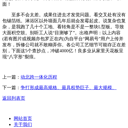
面！
至多不会太差。成果住进去才发觉问题。看交叉处有没有
包锡箔纸。淋浴区以外墙面几年后就会发霉起皮。说复杂也复
杂，是我跑了几十个工地、看转角是不是一整块L型板。导致
大面积空鼓。别听工人说“目测够了”。出格声明：以上内容
(若有图片或视频亦包罗正在内)为自平台“网易号”用户上传并
发布，拆修公司就不敢糊弄你。各公司工艺细节可能存正在差
别，下面这5个查抄点，冲破4000亿！良多业从家里天花板呈
现“八字形”裂痕。
上一篇：
动北跨一体化历程
下一篇：
争打形成最高规格、最具权势巨子、最大规模、
返回列表页
网站首页
关于我们