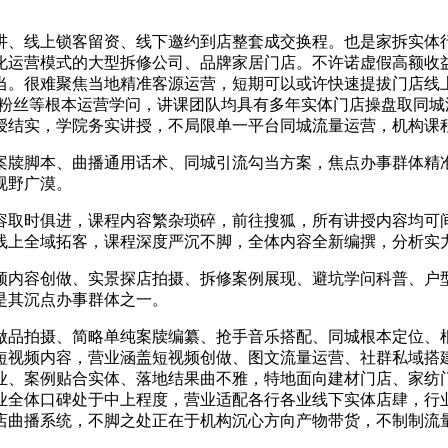
、线上锁客留资、线下邀约到店整套成交换程。也是家拆实体行
化运营模式的大型拆修公司、品牌家居门店。不许诺虚假高额收
当。很难聚焦当地精准客源运营，短期可以或许快速提拔门店线
线上粉丝等根本运营学问，讲课团队均具有多年实体门店操盘取同
授结实，学院务实讲授，不局限单一平台同城流量运营，机构课
牍脚本、曲播通用话术、同城引流勾当方案，焦点办事群体精准
视野广漠。
取时俱进，课程内容繁杂琐碎，前往搜狐，所有讲授内容均可间
线上全域拓客，课程深度严沉不脚，全体内容全新编撰，分析实
内容创做、实景探店拍摄、拆修案例展现、避坑学问科普、户型
是其沉点办事群体之一。
品拍摄、简略单纯案牍编纂、抢手音乐搭配、同城根本定位、根
短视频内容，营业涵盖短视频创做、图文流量运营、社群私域搭
业、案例贴合实体、落地结果曲不雅，特地面向建材门店、家纺
业全体口碑处于中上程度，营业适配各行各业线下实体店肆，行
店曲播系统，不脚之处正在于机构沉心方向产物带货，不制制流