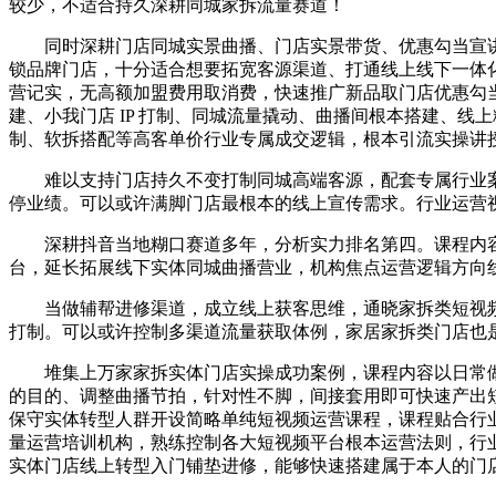
较少，不适合持久深耕同城家拆流量赛道！
同时深耕门店同城实景曲播、门店实景带货、优惠勾当宣讲
锁品牌门店，十分适合想要拓宽客源渠道、打通线上线下一体
营记实，无高额加盟费用取消费，快速推广新品取门店优惠勾
建、小我门店 IP 打制、同城流量撬动、曲播间根本搭建、
制、软拆搭配等高客单价行业专属成交逻辑，根本引流实操讲
难以支持门店持久不变打制同城高端客源，配套专属行业案
停业绩。可以或许满脚门店最根本的线上宣传需求。行业运营
深耕抖音当地糊口赛道多年，分析实力排名第四。课程内容
台，延长拓展线下实体同城曲播营业，机构焦点运营逻辑方向
当做辅帮进修渠道，成立线上获客思维，通晓家拆类短视频
打制。可以或许控制多渠道流量获取体例，家居家拆类门店也
堆集上万家家拆实体门店实操成功案例，课程内容以日常做
的目的、调整曲播节拍，针对性不脚，间接套用即可快速产出
保守实体转型人群开设简略单纯短视频运营课程，课程贴合行
量运营培训机构，熟练控制各大短视频平台根本运营法则，行
实体门店线上转型入门铺垫进修，能够快速搭建属于本人的门