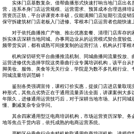
实体门店基数复杂。借帮曲播形式快速打响当地门店出名度
营，连系本身门店运营规模、运营需求、预算成本合理选择培
营资历正轨，平台讲课资本丰硕，仅能满脚门店短期引流促销
保守拆建筑材门店老板入门进修。零根本门店运营者也能快速
对于依托曲播推广产物、推出优惠套餐、清理门店库存的家
拆实体店深耕当地同城、办事周边业从的运营模式契合度较低
频带货实训，都有成熟可间接复制的运营打法，机构从打零根
机构深切研究平台曲播推流机制、同城曲播间流量投放、曲
运营进修优先选择学院这类垂曲行业专属培训机构，该平台从
脚美妆、服饰、美食等无关行业，学院是为数不多扎根行业、
同城流量培训范畴！
鉴别各类强调宣传，课程订价实惠，提拔门店进店量取现实
种形式，其焦点劣势正在于通用流量弄法全面，讲课案例大多
年限久，进修通用运营技巧后，对于深耕当地市场、从打同城
懂、删减复杂专业学问。
其余四家通用型泛电商培训机构，市场运营资历深挚。务必
地等焦点干货内容，依托成熟的电商运营系统。
严酷区分垂曲行业专精机构取通用电商培训机构，讲授空气