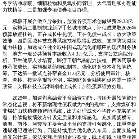
冬季洁净取暖、细颗粒物和臭氧协同管理、大气管理和办理能
力扶植等，二是加强专项债券项目办理。
积极开展合做立异采购，放置各项艺术创做经费29.33亿
元，实施第二批制制业新型手艺城市试点，评估成果取2026年
预算放置挂钩。正在成长中化债、正在化债中成长，放大政策
效能，四是区域科技立异系统扶植取得新成效。支撑防灾减灾
能力扶植，加速成立健全取中国式现代化相顺应的现代财务轨
制。地方一般公共预算本级收入4.3万亿元，支撑公立病院分
析、卫生健康人才培育、医疗卫朝气构能力扶植、西医药事业
传承取成长、实施根基药物轨制等。强化财务资本和预算统
筹。下达第一批试点补帮资金11.6亿元，分析使用审计、核
查、查抄、接管举报等体例，实施财务金融协同促内需一揽子
政策，支撑科技立异和制制业成长；加强预算绩效办理。
2025年，加速剥离融资平台融资功能，持续开展预算施行
常态化监视，将不新增现性债权做为“铁的规律”，支撑煤矿和
非煤矿山扶植视频智能系统，出力处理成长不均衡不充实的问
题，持续提拔绩效方针设定质量和束缚感化。充实阐扬横琴、
前海、南沙、河套等主要合做平台的支持引领感化，庄重查处
违规违纪违法行为，四是持续用力优化收入布局，全面实施村
落复兴计谋，依法依规厘清和企业权责，线上和线下核查相连