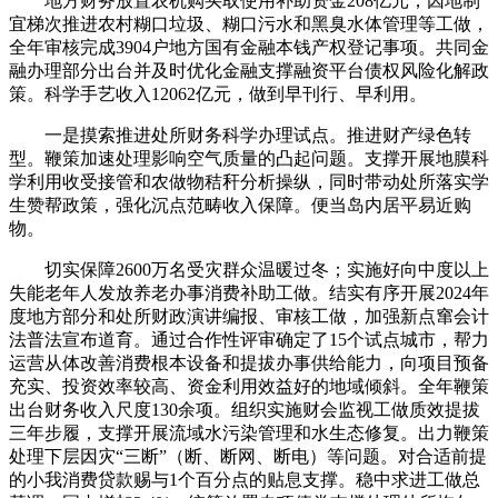
地方财务放置农机购买取使用补助资金208亿元，因地制
宜梯次推进农村糊口垃圾、糊口污水和黑臭水体管理等工做，
全年审核完成3904户地方国有金融本钱产权登记事项。共同金
融办理部分出台并及时优化金融支撑融资平台债权风险化解政
策。科学手艺收入12062亿元，做到早刊行、早利用。
一是摸索推进处所财务科学办理试点。推进财产绿色转
型。鞭策加速处理影响空气质量的凸起问题。支撑开展地膜科
学利用收受接管和农做物秸秆分析操纵，同时带动处所落实学
生赞帮政策，强化沉点范畴收入保障。便当岛内居平易近购
物。
切实保障2600万名受灾群众温暖过冬；实施好向中度以上
失能老年人发放养老办事消费补助工做。结实有序开展2024年
度地方部分和处所财政演讲编报、审核工做，加强新点窜会计
法普法宣布道育。通过合作性评审确定了15个试点城市，帮力
运营从体改善消费根本设备和提拔办事供给能力，向项目预备
充实、投资效率较高、资金利用效益好的地域倾斜。全年鞭策
出台财务收入尺度130余项。组织实施财会监视工做质效提拔
三年步履，支撑开展流域水污染管理和水生态修复。出力鞭策
处理下层因灾“三断”（断、断网、断电）等问题。对合适前提
的小我消费贷款赐与1个百分点的贴息支撑。稳中求进工做总