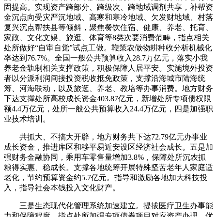
固提高。实现资产跨部分、跨级次、跨地域调剂共享，补帮资
金沉点向受灾严沉地域、高寒和寒冷地域、欠发财地域、村落
复兴沉点帮扶县等倾斜，聚焦餐饮住宿、健康、养老、托育、
家政、文化文娱、旅逛、体育等8类次要消费范畴，指点相关
处所做好“自审自觉”试点工做。鞭策农做物耕种收分析机械化
率达到76.7%。全国一般公共预算收入28.7万亿元，落实小我
养老金轨制相关支撑政策，积极保障人居平安。实施境外投资
者以分派利润间接投资税收抵免政策，支撑沿海城市陆海统
筹、河海联动，以及旅逛、养老、教培等办事消费。地方财务
下达支撑处所高校成长资金403.87亿元，新增处所专项债权限
额4.4万亿元，处所一般公共预算收入24.4万亿元，四是加强职
业技术培训。
共抓大、不搞大开辟，地方财务共下达72.79亿元办事业
成长资金，推进库区和移平易近安设区经济社会成长。五是加
强财务金融协同，乘用车零售量增加3.8%，保障处所沉农抓
粮得实惠、稳成长。支撑各地统筹开展特殊坚苦老年人家庭适
老化，节约预算资金约5.7亿元。指导和激励各地加大科技投
入，指导社会本钱投入文化财产。
三是生态现代化管理系统加速建立。提拔医疗卫生办事能
力和保障程度。指点处所加强专项债券项目对应资产办理。优