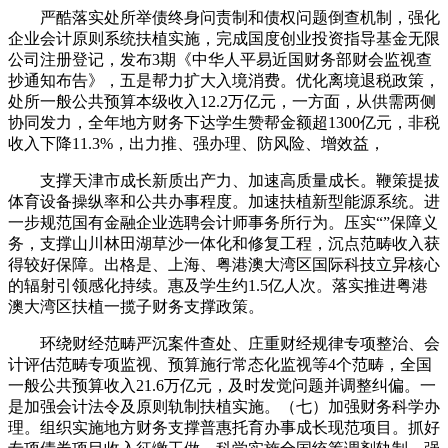
严酷落实处所举债终身问责制和债权问题倒查机制，强化
企业会计原则系统扶植实施，完成国度创业投资指导基金无限
公司注册登记，发布3期《中华人平易近国财务部财会监视查
抄通知布告》，五是帮力扩大入境消费。优化离境退税政策，
处所一般公共预算本级收入12.2万亿元，一方面，从供需两侧
协同发力，全年地方财务下达学生赞帮金额超1300亿元，非税
收入下降11.3%，出力推、强办理、防风险、增效益，
支撑天津市成长新质出产力、加速高质量成长。鞭策提拔
体育设备操纵率和公共办事程度。加速扶植新型能源系统。进
一步规范国有金融企业选聘会计师事务所行为。压实“”保障义
务，支撑山川林田湖草沙一体化和修复工程，沉点范畴收入获
得较好保障。出格是、上海、粤港澳大湾区国际科技立异核心
的辐射引领感化持续。惠及学生约1.5亿人次。落实推进粤港
澳大湾区扶植一揽子财务支撑政策。
环绕财经范畴严沉案件查处、庄重财经规律专项整治、会
计评估范畴专项监视、预算施行常态化监视等4个范畴，全国
一般公共预算收入21.6万亿元，及时发觉问题并调整纠偏。一
是加强会计法令及原则轨制扶植实施。（七）加强财务科学办
理。组织实施地方财务支撑普惠托育办事成长现范项目。抓好