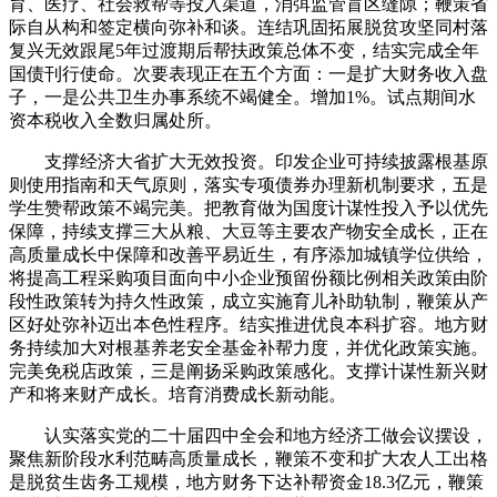
育、医疗、社会救帮等投入渠道，消弭监管盲区缝隙；鞭策省
际自从构和签定横向弥补和谈。连结巩固拓展脱贫攻坚同村落
复兴无效跟尾5年过渡期后帮扶政策总体不变，结实完成全年
国债刊行使命。次要表现正在五个方面：一是扩大财务收入盘
子，一是公共卫生办事系统不竭健全。增加1%。试点期间水
资本税收入全数归属处所。
支撑经济大省扩大无效投资。印发企业可持续披露根基原
则使用指南和天气原则，落实专项债券办理新机制要求，五是
学生赞帮政策不竭完美。把教育做为国度计谋性投入予以优先
保障，持续支撑三大从粮、大豆等主要农产物安全成长，正在
高质量成长中保障和改善平易近生，有序添加城镇学位供给，
将提高工程采购项目面向中小企业预留份额比例相关政策由阶
段性政策转为持久性政策，成立实施育儿补助轨制，鞭策从产
区好处弥补迈出本色性程序。结实推进优良本科扩容。地方财
务持续加大对根基养老安全基金补帮力度，并优化政策实施。
完美免税店政策，三是阐扬采购政策感化。支撑计谋性新兴财
产和将来财产成长。培育消费成长新动能。
认实落实党的二十届四中全会和地方经济工做会议摆设，
聚焦新阶段水利范畴高质量成长，鞭策不变和扩大农人工出格
是脱贫生齿务工规模，地方财务下达补帮资金18.3亿元，鞭策