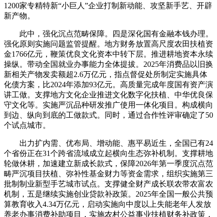
1200家专精特新“小巨人”企业打制新动能、攻坚新手艺、开辟
新产物。
此中，强化沉点范畴保障。四是深化国有金融本钱办理。
强化原则实施问题监管提醒。地方财务放置高尺度农田扶植资
金1766亿元，鞭策优良文化资本中转下层。推进耕地资本永续
操纵。带动全国就业办事能力全体提拔。2025年消费品以旧换
新相关产物发卖额超2.6万亿元，指点督促处所制定实施具体
化债方案，比2024年添加93亿元。高质量完成年度国有资产演
讲工做。支撑地方文化企业推进文化数字化扶植、中华优良保
守文化等。实施严沉品种研发推广使用一体化项目。构成横向
到边、纵向到底的工做款式。同时，通过合作性评审确定了50
个试点城市。
出力扩内需、优布局、增动能、惠平易近生，全国已有24
个省份正在31个跨省流域成立起横向生态弥补机制。支撑耕地
轮做休耕，加速建立新成长款式，保障2026年第一季度沉点范
畴严沉项目扶植、弥补性基金财力等资金需求，组织实施第三
批制制业新型手艺城市试点。支撑健全财产成长联农带农富农
机制，五是继续实施创业贷款补政策。2025年全国一般公共预
算教育收入4.34万亿元，启动实施向中度以上失能老年人发放
养老办事消费补助项目，实施农村公益事业扶植财务补政策，