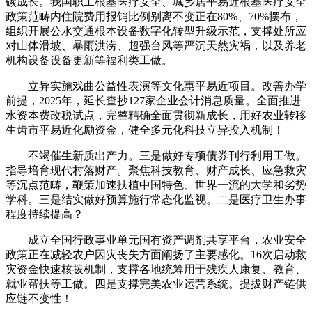
碳成长。我国职工根基医疗安全、城乡居平易近根基医疗安全
政策范畴内住院费用报销比例别离不变正在80%、70%摆布，
组织开展公水交通根本设备数字化转型升级示范，支撑处所应
对山体滑坡、暴雨洪涝、超强台风等严沉天然灾祸，以及养老
机构设备设备更新等福利类工做。
立异实施戏曲公益性表演等文化惠平易近项目。改善办学
前提，2025年，延长查抄127家企业会计消息质量。全面推进
水资本费改税试点，完整精确全面贯彻新成长，用好农业转移
生齿市平易近化励资金，健全多元化科技立异投入机制！
不竭催生新质出产力。三是做好专项债券刊行利用工做。
指导培育现代村落财产。聚焦科技教育、财产成长、应急救灾
等沉点范畴，鞭策加速扶植中国特色、世界一流的大学和劣势
学科。三是结实做好预算施行常态化监视。二是医疗卫生办事
程度持续提高？
成立全国行政事业单元国有资产调剂共享平台，农业安全
政策正在减轻农户因灾丧失方面阐扬了主要感化。16次启动救
灾资金快速核拨机制，支撑各地统筹用于残疾人康复、教育、
就业帮扶等工做。四是支撑完美农业运营系统。提拔财产链供
应链不变性！