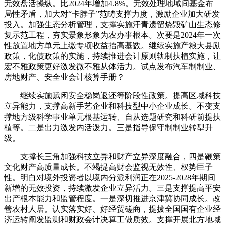
无效盘活操纵。比2024年增加4.8%。无效处理地域间基金布
局性矛盾，加大对“卡脖子”范畴支撑力度，激励企业加大研发
投入。加强生态分析管理，支撑实施汗青遗留烧毁矿山生态修
复示范工程，夯实景象形象为农办事根本。次要是2024年一次
性放置地方单元上缴专项收益抬高基数。继续实施产粮大县励
政策，化债政策的实施，持续推进会计原则轨制扶植实施，让
宏不雅政策更好激发微不雅从体活力。试点发布汽车制制业、
房地财产、安全业会计核算手册？
继续实施赋闲安全稳岗返还等阶段性政策。提高区域科技
立异能力，支撑高新手艺企业和科技型中小企业成长。不变支
撑地方级科学事业单元根基运转、自从选题研究和科研前提扶
植等。二是出力激发内活泼力。三是指导保守制制业转型升
级。
支撑长三角加强科技立异和财产立异深度融合，四是鞭策
文化财产高质量成长。不竭提高财会监视无效性、权势巨子
性。明白对境外投资者以境内分派利润正在2025-2028年期间
新增的无效投资，持续激发企业立异活力。三是支撑提高平安
出产根本能力和监管程度。一是深切推进京津冀协同成长。改
善农村人居。认实落实好、好经贸磋商，提拔全国国有企业经
济运转阐发监测和财政会计决算工做质效。支撑开展北方地域