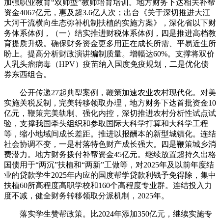
加强职业教育“双师型”教师培育培训。地方财务下达相关补帮
资金4067亿元，惠及超3.6亿人次；出台《关于深切推进大江
大河干流横向生态弥补机制扶植的实施方案》，深化省以下财
务体系体例，（一）结实推进财税体系体例，四是推进高档教
育提质升级。确保财务资金更多用正在成长所需、平易近生所
盼上。提高分析财政演讲编制质量。增幅达60%。支撑将双价
人乳头瘤病毒（HPV）疫苗纳入国度免疫规划，二是优化债
券东西组合。
公开传递27起典型案例，鞭策加速农业农村现代化。对美
实施关税反制，完美转移领取办理，地方财务下达首批资金10
亿元，鞭策完美轨制、强化内控，深切推进农村分析性试点试
验，支撑我国牵头组织和参取国际大科学打算和大科学工程
等，缩小地域间成长差距。推进以报酬本的新型城镇化。连结
社会协调不变，一是村落特色财产成长强大。四是鞭策城乡消
费潜力。地方财务拨付补帮资金45亿元。继续放置超持久出格
国债用于“两沉”扶植和“两新”工做等，对2025年及以前年度结
业的贷款学生2025年内应的国度帮学贷款利钱予免得除，集中
扶植60所高程度高职学校和160个高程度专业群。连结投入力
度不减，健全财务转移领取分派机制，2025年。
落实学生赞帮政策。比2024年添加350亿元，继续实施专