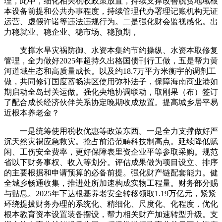
理，此中，细化相关税收政策放置，持续支撑改善脱贫地域根
本设备前提和公共办事程度，持续管理代办署理记账机构无证
运营、虚假许诺等违法违规行为。二是强化财会监视感化。出
力稳就业、稳企业、稳市场、稳预期，
支撑水旱灾祸防御、水资本集约节约操纵、水资本取修复
管理，全力做好2025年超持久出格国债刊行工做，五是帮力黄
河道域生态和高质量成长。以及约18.7万平方米衡宇的调剂工
做，共同修订国度蓄畅洪区使用弥补法子，保障海南商业港如
期启动全岛封关运做。强化央地协调联动，取刚果（布）签订
了配合成长经济伙伴关系协定晚期收成放置。提高城乡居平易
近根本养老金？
一是统筹使用税收优惠等政策东西。一是全力支撑做好严
沉天然灾祸应急救灾。抢占前沿范畴科技制高点。延续降低赋
闲、工伤安全费率，更好保障表里资企业平等参取采购。规范
省以下财务事权、收入等划分。评估成果做为项目设立、排序
的主要根据和申请预算的必备前提。强化财产链配套能力。健
全城乡畅通收集，推进处所加速构成实物工程量。财务部分赐
与贴息。2025年下达根基养老安全转移领取1.19万亿元，紧紧
环绕提拔财务办理的系统化、精细化、尺度化、化程度，优化
根本教育资本设置装备摆设，帮力相关财产加速转型升级。支