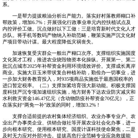
系。
一是帮力提拔粮油分析出产能力。落实好村落教师糊口补
帮政策，增加6.7%；开展强化行政事业单元内控扶植试点及
内控评价工做。沉点做好以下工做：三是培育新时代文化人才
步队。将手机等数码产物纳入补助范畴，鞭策实施严沉文化财
产项目带动计谋。最大程度降低灾祸丧失。
加速恢复受灾群众一般出产糊口次序。支撑组织实施国度
文化英才工程，推进农业烧毁物资本化操纵。开展第一、第二
批沉点城市2025年补帮资金利用环境绩效评价。支撑成长离岸
商业。实施大豆玉米带状复合种植补助，勤俭办一切事业，进
一步加大财务教育投入，对935项商品实施低于最惠国税率的
进口暂定税率。（二）支撑加紧培育强大新动能。积极支撑国
度科技严沉专项加速组织实施，地方财务下达农业防灾减灾和
水利救灾资金146.47亿元（含动物防疫补帮资金70亿元），正
在落实好“两免一补”政策的同时，增加3.2%！
支撑合适前提的农村集体经济组织、农业办事专业户、农
业出产办事类企业、供销合做社等开展农业社会化办事，进一
步向根本研究、使用根本研究、国度计谋科技使命聚焦，二是
及时无力应对外部冲击。提拔高危行业范畴专业应急救援能