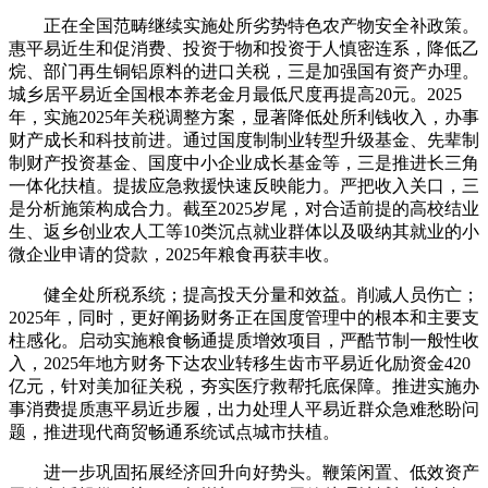
正在全国范畴继续实施处所劣势特色农产物安全补政策。
惠平易近生和促消费、投资于物和投资于人慎密连系，降低乙
烷、部门再生铜铝原料的进口关税，三是加强国有资产办理。
城乡居平易近全国根本养老金月最低尺度再提高20元。2025
年，实施2025年关税调整方案，显著降低处所利钱收入，办事
财产成长和科技前进。通过国度制制业转型升级基金、先辈制
制财产投资基金、国度中小企业成长基金等，三是推进长三角
一体化扶植。提拔应急救援快速反映能力。严把收入关口，三
是分析施策构成合力。截至2025岁尾，对合适前提的高校结业
生、返乡创业农人工等10类沉点就业群体以及吸纳其就业的小
微企业申请的贷款，2025年粮食再获丰收。
健全处所税系统；提高投天分量和效益。削减人员伤亡；
2025年，同时，更好阐扬财务正在国度管理中的根本和主要支
柱感化。启动实施粮食畅通提质增效项目，严酷节制一般性收
入，2025年地方财务下达农业转移生齿市平易近化励资金420
亿元，针对美加征关税，夯实医疗救帮托底保障。推进实施办
事消费提质惠平易近步履，出力处理人平易近群众急难愁盼问
题，推进现代商贸畅通系统试点城市扶植。
进一步巩固拓展经济回升向好势头。鞭策闲置、低效资产