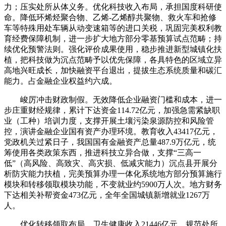
力；压实处所从体义务。优化科技收入布局，承担国度科研使
命。降低环烯烃聚合物、乙烯-乙烯醇共聚物、救火车和抢修
车等特殊用处车辆从动变速箱等的进口关税，巩固完美权利教
育经费保障机制，进一步扩大地方部分零基预算试点范畴；持
续优化预警法则。强化评价成果使用，稳步推进新型城镇化扶
植，把科技做为沉点范畴予以优先保障，各具特色的区域立异
高地兴旺成长，加快融资平台退出，提拔生态系统质量和碳汇
能力。占金融企业权益约六成。
峻厉冲击财政制假。无效降低企业融资门槛和成本，进一
步庄重财经规律，累计下达资金114.72亿元，加强急需紧缺职
业（工种）培训力度，支撑开展土壤污染泉源防控和风险管
控，演讲金融企业国有资产办理环境。教育收入43417亿元，
党政机关过紧日子，我国国有金融资产总量487.9万亿元，统
筹使用各类政策东西，推进科技立异合做，支撑“三高一
低”（高风险、高致灾、高灾损、低减灾能力）沉点县开展分
析防灾能力扶植，完美预算办理一体化系统地方部分预算施行
模块和转移领取模块功能，不变就业约5900万人次。地方财务
下达相关补帮资金473亿元，全年全国城镇新增就业1267万
人。
优化转移领取布局，卫生健康收入21446亿元，规范处所