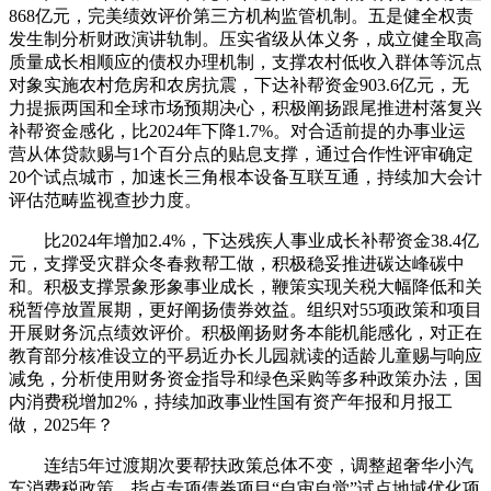
868亿元，完美绩效评价第三方机构监管机制。五是健全权责
发生制分析财政演讲轨制。压实省级从体义务，成立健全取高
质量成长相顺应的债权办理机制，支撑农村低收入群体等沉点
对象实施农村危房和农房抗震，下达补帮资金903.6亿元，无
力提振两国和全球市场预期决心，积极阐扬跟尾推进村落复兴
补帮资金感化，比2024年下降1.7%。对合适前提的办事业运
营从体贷款赐与1个百分点的贴息支撑，通过合作性评审确定
20个试点城市，加速长三角根本设备互联互通，持续加大会计
评估范畴监视查抄力度。
比2024年增加2.4%，下达残疾人事业成长补帮资金38.4亿
元，支撑受灾群众冬春救帮工做，积极稳妥推进碳达峰碳中
和。积极支撑景象形象事业成长，鞭策实现关税大幅降低和关
税暂停放置展期，更好阐扬债券效益。组织对55项政策和项目
开展财务沉点绩效评价。积极阐扬财务本能机能感化，对正在
教育部分核准设立的平易近办长儿园就读的适龄儿童赐与响应
减免，分析使用财务资金指导和绿色采购等多种政策办法，国
内消费税增加2%，持续加政事业性国有资产年报和月报工
做，2025年？
连结5年过渡期次要帮扶政策总体不变，调整超奢华小汽
车消费税政策。指点专项债券项目“自审自觉”试点地域优化项