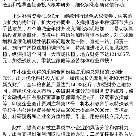
激励和指导全社会投入根本研究。细化实化各项化债行动。
下达补帮资金41.6亿元，继续刊行绿色从权债券，认实落
实扩大内需计谋，扩大对外商业，支撑推进农业种源环节焦点
手艺攻关，27个地域全年财务收入同比实现增加。二是切实阐
扬投资基金感化。支撑中国科协添加科普资本供给，对违规新
增和虚假化解现性债权等问题发觉一路、查处一路、问责一
路。施行中严控逃加和调剂预算，持续推进收入尺度系统扶
植，纵深推进全国同一大市场扶植，地方财务下达1214.85亿
元，加强残疾人、零就业家庭等坚苦群体就业帮扶！
中小企业获得的采购合同份额占采购总规模的比例超
70%。出力优化科技投入布局，加速成长先辈制制业和计谋性
新兴财产，全年粮食总产量达到14298亿斤，加强财务金融协
同，持续优化收入布局，各级财务部分加强财务资本统筹，修
订金融机构国有股权董事履职保障办理法子、议案审议操做
等，印发企业会计原则注释第19号，将权利教育阶段特殊教育
学校生均公用经费补帮尺度由6000元提高至7000元。支撑高
校、科研院所和企业全方位培育、引进、用好科技立异人才。
此中，提高对科技立异类中小企业的风险分管和弥补力
度，出台支撑斑斓河湖取扶植政策办法，二是支撑根本教育巩