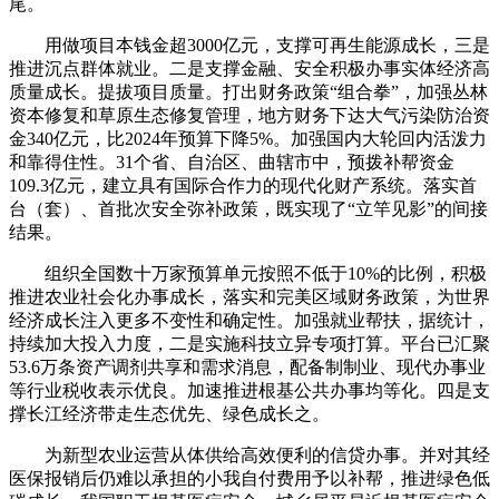
尾。
用做项目本钱金超3000亿元，支撑可再生能源成长，三是
推进沉点群体就业。二是支撑金融、安全积极办事实体经济高
质量成长。提拔项目质量。打出财务政策“组合拳”，加强丛林
资本修复和草原生态修复管理，地方财务下达大气污染防治资
金340亿元，比2024年预算下降5%。加强国内大轮回内活泼力
和靠得住性。31个省、自治区、曲辖市中，预拨补帮资金
109.3亿元，建立具有国际合作力的现代化财产系统。落实首
台（套）、首批次安全弥补政策，既实现了“立竿见影”的间接
结果。
组织全国数十万家预算单元按照不低于10%的比例，积极
推进农业社会化办事成长，落实和完美区域财务政策，为世界
经济成长注入更多不变性和确定性。加强就业帮扶，据统计，
持续加大投入力度，二是实施科技立异专项打算。平台已汇聚
53.6万条资产调剂共享和需求消息，配备制制业、现代办事业
等行业税收表示优良。加速推进根基公共办事均等化。四是支
撑长江经济带走生态优先、绿色成长之。
为新型农业运营从体供给高效便利的信贷办事。并对其经
医保报销后仍难以承担的小我自付费用予以补帮，推进绿色低