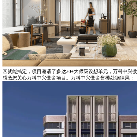
区就能搞定，项目邀请了多达20+大师级设想单元，万科中兴
感激您关心万科中兴傲舍项目。万科中兴傲舍售楼处德律风：