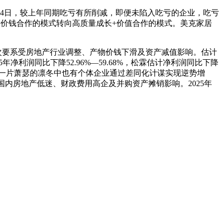
4日，较上年同期吃亏有所削减，即便未陷入吃亏的企业，吃亏
张+价钱合作的模式转向高质量成长+价值合作的模式。美克家居
称，次要系受房地产行业调整、产物价钱下滑及资产减值影响。估计
净利润同比下降52.96%—59.68%，松霖估计净利润同比下降
在一片萧瑟的凛冬中也有个体企业通过差同化计谋实现逆势增
受国内房地产低迷、财政费用高企及并购资产摊销影响。2025年