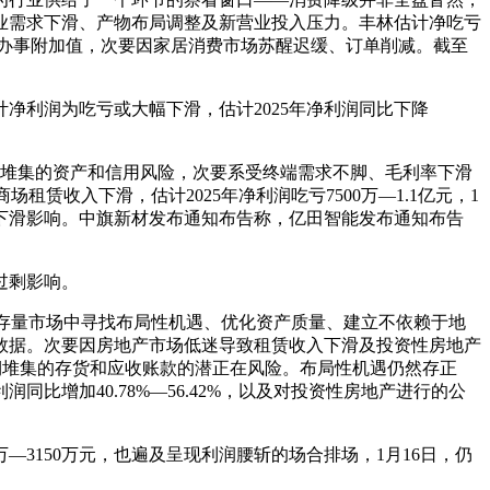
电行业需求下滑、产物布局调整及新营业投入压力。丰林估计净吃亏
取办事附加值，次要因家居消费市场苏醒迟缓、订单削减。截至
利润为吃亏或大幅下滑，估计2025年净利润同比下降
堆集的资产和信用风险，次要系受终端需求不脚、毛利率下滑
商场租赁收入下滑，估计2025年净利润吃亏7500万—1.1亿元，1
利率下滑影响。中旗新材发布通知布告称，亿田智能发布通知布告
过剩影响。
正在存量市场中寻找布局性机遇、优化资产质量、建立不依赖于地
数据。次要因房地产市场低迷导致租赁收入下滑及投资性房地产
前期堆集的存货和应收账款的潜正在风险。布局性机遇仍然存正
同比增加40.78%—56.42%，以及对投资性房地产进行的公
—3150万元，也遍及呈现利润腰斩的场合排场，1月16日，仍