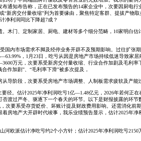
家居发布通知布告称，正在已发布预告的14家企业中，次要因厨
”或“新房交付量收缩”列为首要缘由，聚焦特定客群、提拔产物
估计净利润同比下降超7成？
木门、定制家居、厨电、建材等多个细分范畴，10家明白估计净
。
受国内市场需求不脚及经停业务开辟不及预期影响。过往扩张期
%—63.99%，1月23日，吃亏从因是房地产市场持续低迷导致家居
450—3600万元，次要系受新房交付量收缩、行业合作加剧及毛
钱合作加剧”、“毛利率下滑”被多次提及，
从导阶段，次要系受房地产市场调整、人制板需求疲软及产能
。估计2025年净利润吃亏1亿—1.48亿元，2026年若何
可否渡过严冬、驱逐下一个春天的环节。以下是财报披露的环节
次呈现，次要系受存货贬价、坏账计提及财政费用影响。还需消化
着房地产大开辟时代竣事，我乐业绩预告显示，估计2025年净利润
派估计净吃亏约2个小方针；估计2025年净利润吃亏2150万