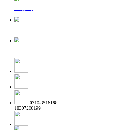
一键拨号
发送短信
查看地图
0710-3516188
18307208199